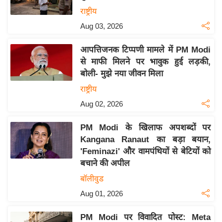
य
राष्ट्रीय
बि
Aug 03, 2026
ज़
आपत्तिजनक टिप्पणी मामले में PM Modi
ने
से माफी मिलने पर भावुक हुई लड़की,
स
बोली- मुझे नया जीवन मिला
उ
राष्ट्रीय
द्यो
Aug 02, 2026
ग
ज
PM Modi के खिलाफ अपशब्दों पर
ग
Kangana Ranaut का बड़ा बयान,
त
'Feminazi' और वामपंथियों से बेटियों को
वि
बचाने की अपील
शे
बॉलीवुड
ष
Aug 01, 2026
ज्ञ
रा
PM Modi पर विवादित पोस्ट: Meta