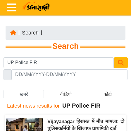
|
Search
|
ता
Search
ज़ा
ख
ब
र
रा
ष्ट्री
ख़बरें
वीडियो
फोटो
य
UP Police FIR
Latest
news results for
अं
त
Vijayanagar हिरासत में मौत मामला: दो
र्रा
पुलिसकर्मियों के खिलाफ प्राथमिकी दर्ज
ष्ट्री