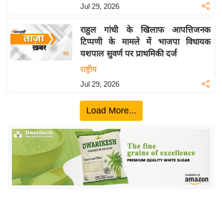
ख्सि
Jul 29, 2026
य
त
राहुल गांधी के खिलाफ आपत्तिजनक
टिप्पणी के मामले में भाजपा विधायक
यं
यशपाल सुवर्ण पर प्राथमिकी दर्ज
ग
राष्ट्रीय
इं
डि
Jul 29, 2026
या
Load More...
सा
हि
त्य
ज
ग
त
ऑ
टो
व