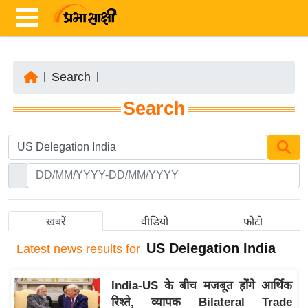
|
Search
|
ता
Search
ज़ा
ख
ब
र
रा
ष्ट्री
ख़बरें
वीडियो
फोटो
य
US Delegation India
Latest
news results for
अं
त
India-US के बीच मजबूत होंगे आर्थिक
र्रा
रिश्ते, व्यापक Bilateral Trade
ष्ट्री