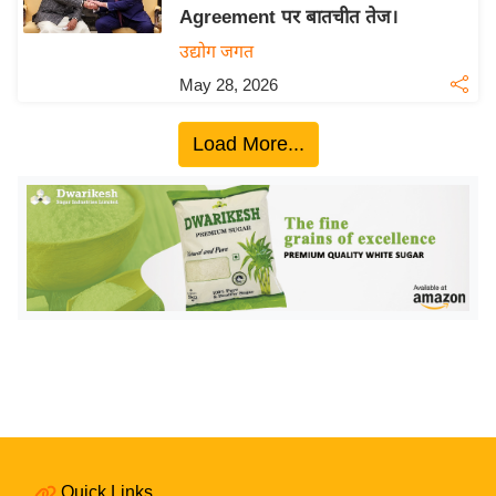
Agreement पर बातचीत तेज।
य
उद्योग जगत
बि
May 28, 2026
ज़
ने
Load More...
स
उ
द्यो
ग
ज
ग
त
वि
शे
ष
ज्ञ
रा
Quick Links