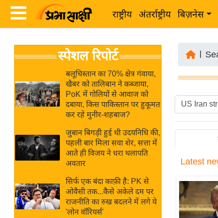
राष्ट्रीय
अंतर्राष्ट्रीय
बिज़नेस
Latest
ता
स्पेशल रिपोर्ट
News
|
Se
ज़ा
in
ख
बलूचिस्तान का 70% क्षेत्र गंवाया,
Hindi
खैबर को तालिबान ने कब्जाया,
ब
PoK में गोलियों से आवाज को
र
दबाया, किस पाकिस्तान पर हुकूमत
Hindi
कर रहे मुनीर-शहबाज?
राष्ट्रीय
News
अंतर्राष्ट्रीय
जुबान बिगड़ी हुई थी उदयनिधि की,
Live
पहली बार मिला सवा शेर, सत्ता में
बिज़नेस
आते ही विजय ने धरा थलापति
Latest
ne
उद्योग
अवतार
Breaking
जगत
News in
सिर्फ एक बंदा काफ़ी है: PK से
विशेषज्ञ
ओवैसी तक...कैसे अकेले दम पर
Hindi
राजनीति का रुख बदलने में लगे ये
राय
'लोन वॉरियर्स'