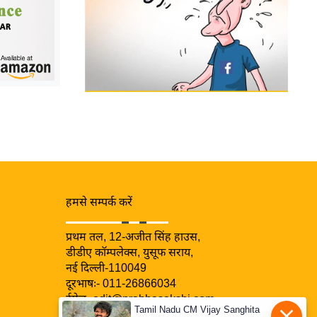
हमसे सम्पर्क करें
प्रथम तल, 12-अजीत सिंह हाउस,
डीडीए कॉम्पलेक्स, युसूफ सराय,
नई दिल्ली-110049
दूरभाषः- 011-26866034
ईमेल-
edit@prabhasakshi.com
Tamil Nadu CM Vijay Sanghita
Contact Editor