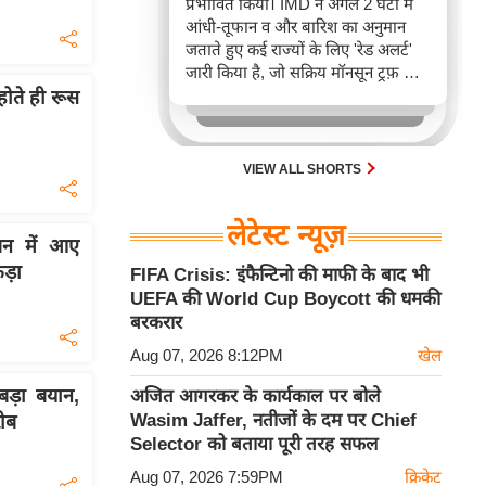
प्रभावित किया। IMD ने अगले 2 घंटों में
आंधी-तूफान व और बारिश का अनुमान
जताते हुए कई राज्यों के लिए 'रेड अलर्ट'
जारी किया है, जो सक्रिय मॉनसून ट्रफ़ और
चक्रवाती हवाओं के घेरे का परिणाम है,
होते ही रूस
जिससे यातायात बाधित होने के साथ-साथ
सफदरजंग अस्पताल में भी जलभराव की
स्थिति बनी।
VIEW ALL SHORTS
लेटेस्ट न्यूज़
शन में आए
ड़ा
FIFA Crisis: इंफैन्टिनो की माफी के बाद भी
UEFA की World Cup Boycott की धमकी
बरकरार
Aug 07, 2026 8:12PM
खेल
ड़ा बयान,
अजित आगरकर के कार्यकाल पर बोले
Wasim Jaffer, नतीजों के दम पर Chief
रीब
Selector को बताया पूरी तरह सफल
Aug 07, 2026 7:59PM
क्रिकेट