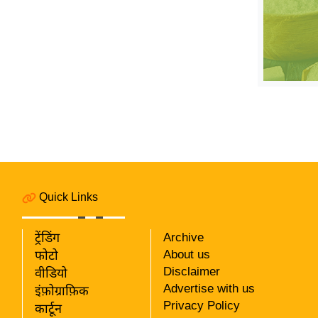
विश्लेषण
ट्रेंडिंग
Q
u
i
c
k
L
i
n
Quick Links
k
s
ट्रेंडिंग
Archive
विधानसभा
About us
फोटो
चुनाव
Disclaimer
वीडियो
Advertise with us
फोटो
इंफ़ोग्राफ़िक
Privacy Policy
कार्टून
वीडियो