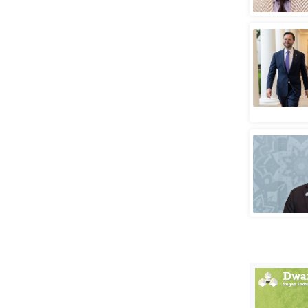
स्तंभ
एम.
आर.
आई.
चाय पर
समीक्षा
धर्म
ज्योतिष
प्रभु
महिमा/
धर्मस्थल
व्रत
त्योहार
राशिफल
विशेष