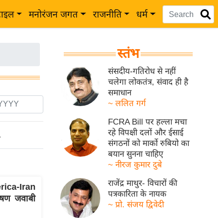
टाइल
मनोरंजन जगत
राजनीति
धर्म
स्तंभ
संसदीय-गतिरोध से नहीं
चलेगा लोकतंत्र, संवाद ही है
समाधान
~ ललित गर्ग
FCRA Bill पर हल्ला मचा
रहे विपक्षी दलों और ईसाई
ो
संगठनों को मार्को रुबियो का
बयान सुनना चाहिए
~ नीरज कुमार दुबे
राजेंद्र माथुर- विचारों की
ica-Iran
पत्रकारिता के नायक
षण जवाबी
~ प्रो. संजय द्विवेदी