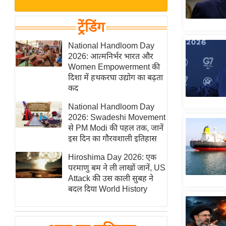
बजट
Hindi
खेल
News
ट्रेंडिंग
क्रिकेट
Hindi
National Handloom Day
IPL
2026: आत्मनिर्भर भारत और
Videos
2026
Women Empowerment की
क्राइम
दिशा में हथकरघा उद्योग का बढ़ता
कद
ई-पेपर
National Handloom Day
मिसाल बेमिसाल
2026: Swadeshi Movement
शख्सियत
से PM Modi की पहल तक, जानें
यंग इंडिया
इस दिन का गौरवशाली इतिहास
साहित्य जगत
Hiroshima Day 2026: एक
परमाणु बम ने ली लाखों जानें, US
ऑटो वर्ल्ड
Attack की उस काली सुबह ने
न्यूज ब्रीफ
बदल दिया World History
मनोरंजन जगत
बॉलीवुड