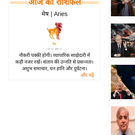
आज का राशिफल
हॉलीवुड
फिल्म समीक्षा
मेष | Aries
Breaking
News
लाइफस्टाइल
टेक्नॉलॉजी
नौकरी पक्की होगी। व्यापारिक साझेदारी में
ब्यूटी/फैशन
कड़ी नजर रखें। संतान की उन्नति से प्रसन्नता।
घरेलू नुस्खे
अशुभ समाचार, धन हानि और दुर्घटना।
और पढ़ें
पर्यटन स्थल
फिटनेस मंत्रा
रिलेशनशिप
राजनीति
विश्लेषण
समसामयिक
मातृभूमि