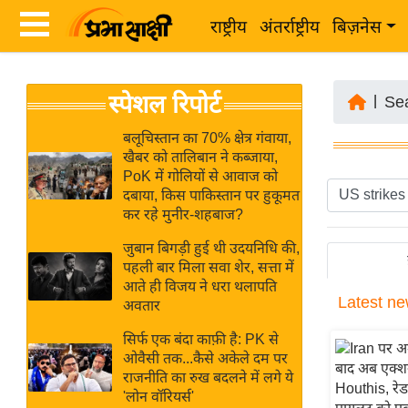
राष्ट्रीय
अंतर्राष्ट्रीय
बिज़नेस
Latest
ता
स्पेशल रिपोर्ट
News
|
Se
ज़ा
in
ख
बलूचिस्तान का 70% क्षेत्र गंवाया,
Hindi
खैबर को तालिबान ने कब्जाया,
ब
PoK में गोलियों से आवाज को
र
दबाया, किस पाकिस्तान पर हुकूमत
Hindi
कर रहे मुनीर-शहबाज?
राष्ट्रीय
News
अंतर्राष्ट्रीय
जुबान बिगड़ी हुई थी उदयनिधि की,
Live
पहली बार मिला सवा शेर, सत्ता में
बिज़नेस
आते ही विजय ने धरा थलापति
Latest
ne
उद्योग
अवतार
Breaking
जगत
News in
सिर्फ एक बंदा काफ़ी है: PK से
विशेषज्ञ
ओवैसी तक...कैसे अकेले दम पर
Hindi
राजनीति का रुख बदलने में लगे ये
राय
'लोन वॉरियर्स'