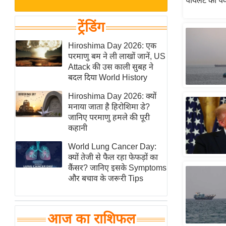
बजट
Hindi
खेल
News
ट्रेंडिंग
क्रिकेट
Hindi
Hiroshima Day 2026: एक
IPL
परमाणु बम ने ली लाखों जानें, US
Videos
2026
Attack की उस काली सुबह ने
क्राइम
बदल दिया World History
ई-पेपर
Hiroshima Day 2026: क्यों
मनाया जाता है हिरोशिमा डे?
मिसाल बेमिसाल
जानिए परमाणु हमले की पूरी
शख्सियत
कहानी
यंग इंडिया
World Lung Cancer Day:
साहित्य जगत
क्यों तेजी से फैल रहा फेफड़ों का
कैंसर? जानिए इसके Symptoms
ऑटो वर्ल्ड
और बचाव के जरूरी Tips
न्यूज ब्रीफ
मनोरंजन जगत
आज का राशिफल
बॉलीवुड