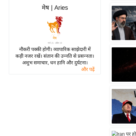
हॉलीवुड
मेष | Aries
फिल्म समीक्षा
Breaking
News
लाइफस्टाइल
नौकरी पक्की होगी। व्यापारिक साझेदारी में
टेक्नॉलॉजी
कड़ी नजर रखें। संतान की उन्नति से प्रसन्नता।
ब्यूटी/फैशन
अशुभ समाचार, धन हानि और दुर्घटना।
घरेलू नुस्खे
और पढ़ें
पर्यटन स्थल
फिटनेस मंत्रा
रिलेशनशिप
राजनीति
विश्लेषण
समसामयिक
मातृभूमि