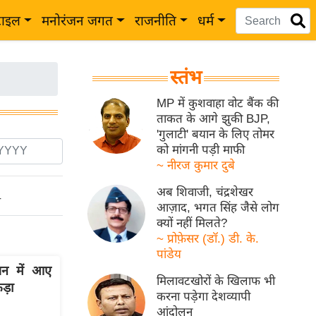
टाइल
मनोरंजन जगत
राजनीति
धर्म
स्तंभ
MP में कुशवाहा वोट बैंक की
ताकत के आगे झुकी BJP,
'गुलाटी' बयान के लिए तोमर
को मांगनी पड़ी माफी
~ नीरज कुमार दुबे
अब शिवाजी, चंद्रशेखर
ो
आज़ाद, भगत सिंह जैसे लोग
क्यों नहीं मिलते?
~ प्रोफ़ेसर (डॉ.) डी. के.
पांडेय
शन में आए
मिलावटखोरों के खिलाफ भी
ड़ा
करना पड़ेगा देशव्यापी
आंदोलन