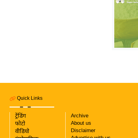
विश्लेषण
ट्रेंडिंग
Q
u
i
c
k
L
i
n
k
s
Quick Links
विधानसभा
ट्रेंडिंग
Archive
चुनाव
About us
फोटो
फोटो
Disclaimer
वीडियो
वीडियो
Advertise with us