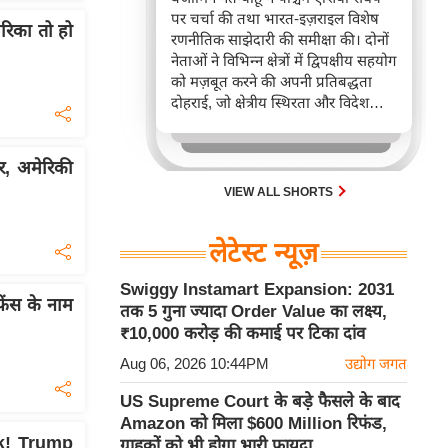
पर चर्चा की तथा भारत-इज़राइल विशेष
ेरिका तो हो
रणनीतिक साझेदारी की समीक्षा की। दोनों
नेताओं ने विभिन्न क्षेत्रों में द्विपक्षीय सहयोग
को मज़बूत करने की अपनी प्रतिबद्धता
दोहराई, जो क्षेत्रीय स्थिरता और विदेश
नीति में भारत के बढ़ते महत्व को रेखांकित
करता है।
, अमेरिकी
VIEW ALL SHORTS
लेटेस्ट न्यूज़
Swiggy Instamart Expansion: 2031
ेंस के नाम
तक 5 गुना ज्यादा Order Value का लक्ष्य,
₹10,000 करोड़ की कमाई पर टिका दांव
Aug 06, 2026 10:44PM
उद्योग जगत
US Supreme Court के बड़े फैसले के बाद
Amazon को मिला $600 Million रिफंड,
ck! Trump
ग्राहकों को भी होगा भारी फायदा