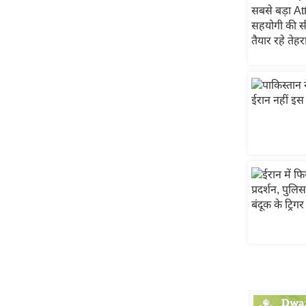
स्तंभ
एम.
आर.
आई.
चाय पर
समीक्षा
धर्म
ज्योतिष
प्रभु
महिमा/
धर्मस्थल
व्रत
त्योहार
राशिफल
विशेष