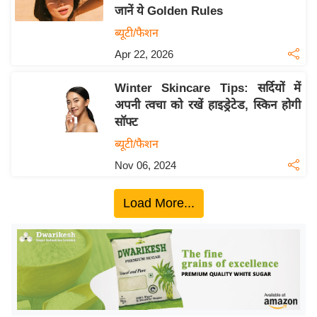
जानें ये Golden Rules
य
ब्यूटी/फैशन
बि
Apr 22, 2026
ज़
ने
Winter Skincare Tips: सर्दियों में
स
अपनी त्वचा को रखें हाइड्रेटेड, स्किन होगी
उ
सॉफ्ट
द्यो
ब्यूटी/फैशन
ग
Nov 06, 2024
ज
ग
Load More...
त
वि
शे
ष
ज्ञ
रा