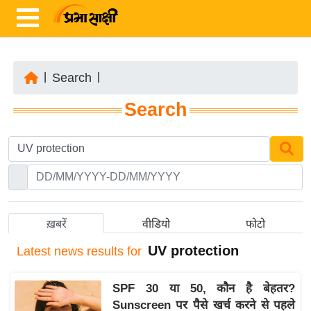
|
Search
|
ता
Search
ज़ा
ख
ब
र
रा
ष्ट्री
ख़बरें
वीडियो
फोटो
य
UV protection
Latest
news results for
अं
त
SPF 30 या 50, कौन है बेहतर?
र्रा
Sunscreen पर पैसे खर्च करने से पहले
ष्ट्री