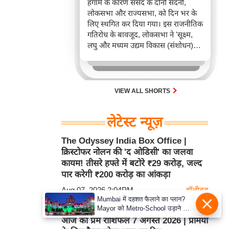
हंगामे के कारण संसद के दोनों सदनों,
लोकसभा और राज्यसभा, को दिन भर के
लिए स्थगित कर दिया गया। इस राजनीतिक
गतिरोध के बावजूद, लोकसभा ने 'सूक्ष्म,
लघु और मध्यम उद्यम विकास (संशोधन)
विधेयक, 2026' पारित किया, जिसका
उद्देश्य MSME क्षेत्र में पंजीकरण और
अनुपालन को सरल बनाना है।
VIEW ALL SHORTS
लेटेस्ट न्यूज़
The Odyssey India Box Office |
क्रिस्टोफर नोलन की 'द ओडिसी' का जलवा
कायम! तीसरे हफ्ते में बटोरे ₹29 करोड़, जल्द
पार करेगी ₹200 करोड़ का आंकड़ा
Aug 07, 2026 2:04PM
हॉलीवुड
Mumbai में दहशत फैलाने का प्लान?
Mayor को Metro-School उड़ाने की
Love Horoscope For 7 August 2026 |
धमकी
आज का प्रेम राशिफल 7 अगस्त 2026 | प्रेमियों