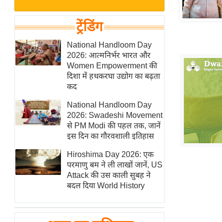
बजट
Hindi
खेल
News
ट्रेंडिंग
क्रिकेट
Hindi
National Handloom Day
IPL
2026: आत्मनिर्भर भारत और
Videos
2026
Women Empowerment की
क्राइम
दिशा में हथकरघा उद्योग का बढ़ता
कद
ई-पेपर
National Handloom Day
मिसाल बेमिसाल
2026: Swadeshi Movement
शख्सियत
से PM Modi की पहल तक, जानें
यंग इंडिया
इस दिन का गौरवशाली इतिहास
साहित्य जगत
Hiroshima Day 2026: एक
परमाणु बम ने ली लाखों जानें, US
ऑटो वर्ल्ड
Attack की उस काली सुबह ने
न्यूज ब्रीफ
बदल दिया World History
मनोरंजन जगत
बॉलीवुड