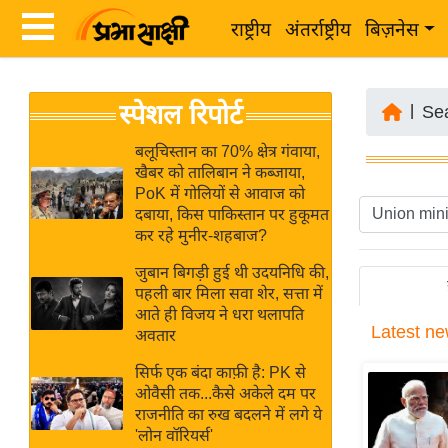
राष्ट्रीय
अंतर्राष्ट्रीय
बिज़नेस
Latest
ता
स्पेशल रिपोर्ट
News
|
Se
ज़ा
in
ख
बलूचिस्तान का 70% क्षेत्र गंवाया,
Hindi
खैबर को तालिबान ने कब्जाया,
ब
PoK में गोलियों से आवाज को
र
दबाया, किस पाकिस्तान पर हुकूमत
Hindi
कर रहे मुनीर-शहबाज?
राष्ट्रीय
News
अंतर्राष्ट्रीय
जुबान बिगड़ी हुई थी उदयनिधि की,
Live
पहली बार मिला सवा शेर, सत्ता में
बिज़नेस
आते ही विजय ने धरा थलापति
Latest
ne
उद्योग
अवतार
Breaking
जगत
News in
सिर्फ एक बंदा काफ़ी है: PK से
विशेषज्ञ
ओवैसी तक...कैसे अकेले दम पर
Hindi
राजनीति का रुख बदलने में लगे ये
राय
'लोन वॉरियर्स'