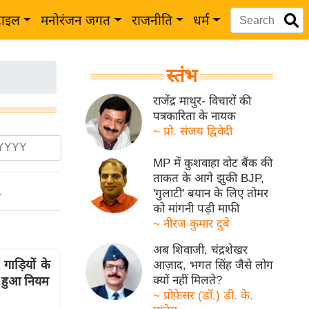
टाइल
मनोरंजन जगत
राजनीति
धर्म
स्तंभ
राजेंद्र माथुर- विचारों की
पत्रकारिता के नायक
~ प्रो. संजय द्विवेदी
MP में कुशवाहा वोट बैंक की
ताकत के आगे झुकी BJP,
'गुलाटी' बयान के लिए तोमर
ो
को मांगनी पड़ी माफी
~ नीरज कुमार दुबे
अब शिवाजी, चंद्रशेखर
ड़ियों के
आज़ाद, भगत सिंह जैसे लोग
क्यों नहीं मिलते?
गू हुआ नियम
~ प्रोफ़ेसर (डॉ.) डी. के.