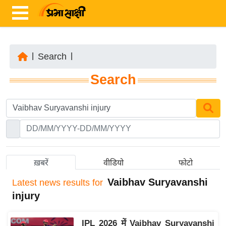
|
Search
|
ता
Search
ज़ा
ख
ब
र
रा
ष्ट्री
ख़बरें
वीडियो
फोटो
य
Vaibhav Suryavanshi
Latest
news results for
अं
injury
त
र्रा
IPL 2026 में Vaibhav Suryavanshi
ष्ट्री