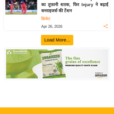
का तूफानी शतक, फिर Injury ने बढ़ाई
य
सनराइजर्स की टेंशन
बि
क्रिकेट
ज़
Apr 26, 2026
ने
स
Load More...
उ
द्यो
ग
ज
ग
त
वि
शे
ष
ज्ञ
रा