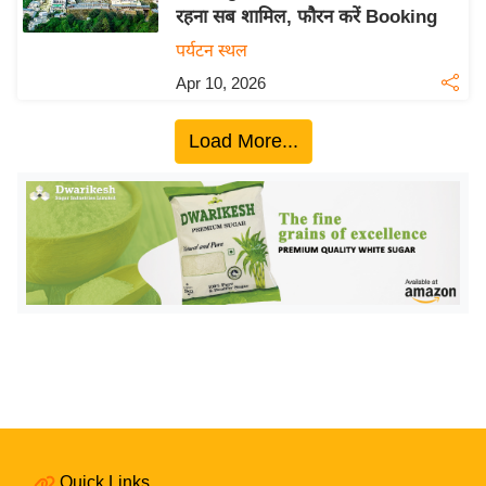
रहना सब शामिल, फौरन करें Booking
य
पर्यटन स्थल
बि
Apr 10, 2026
ज़
ने
Load More...
स
उ
द्यो
ग
ज
ग
त
वि
शे
ष
ज्ञ
रा
Quick Links