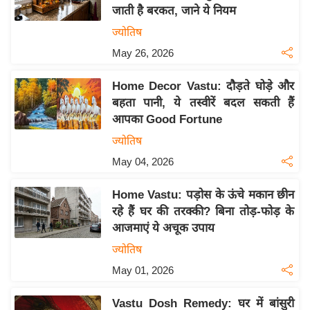
जाती है बरकत, जाने ये नियम
य
ज्योतिष
बि
May 26, 2026
ज़
ने
Home Decor Vastu: दौड़ते घोड़े और
स
बहता पानी, ये तस्वीरें बदल सकती हैं
उ
आपका Good Fortune
द्यो
ज्योतिष
ग
May 04, 2026
ज
ग
Home Vastu: पड़ोस के ऊंचे मकान छीन
त
रहे हैं घर की तरक्की? बिना तोड़-फोड़ के
वि
आजमाएं ये अचूक उपाय
शे
ज्योतिष
ष
May 01, 2026
ज्ञ
रा
Vastu Dosh Remedy: घर में बांसुरी