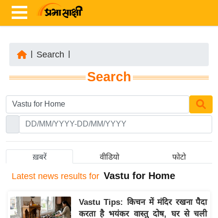
|
Search
|
ता
Search
ज़ा
ख
ब
र
रा
ष्ट्री
ख़बरें
वीडियो
फोटो
य
Vastu for Home
Latest
news results for
अं
त
Vastu Tips: किचन में मंदिर रखना पैदा
र्रा
करता है भयंकर वास्तु दोष, घर से चली
ष्ट्री