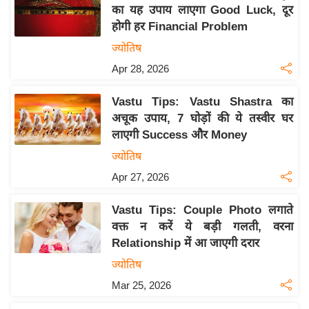
य
का यह उपाय लाएगा Good Luck, दूर
ब
होगी हर Financial Problem
ज
ज्योतिष
ट
Apr 28, 2026
खे
ल
Vastu Tips: Vastu Shastra का
अचूक उपाय, 7 घोड़ों की ये तस्वीर घर
क्रि
लाएगी Success और Money
के
ज्योतिष
ट
Apr 27, 2026
I
P
Vastu Tips: Couple Photo लगाते
L
वक्त न करें ये बड़ी गलती, वरना
2
Relationship में आ जाएगी दरार
0
ज्योतिष
2
Mar 25, 2026
6
क्रा