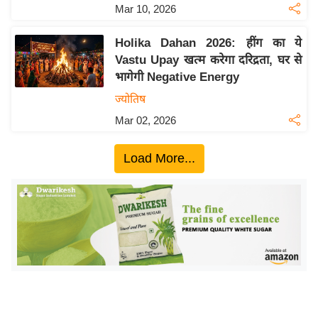
ख्सि
Mar 10, 2026
य
त
Holika Dahan 2026: हींग का ये
Vastu Upay खत्म करेगा दरिद्रता, घर से
यं
भागेगी Negative Energy
ग
ज्योतिष
इं
डि
Mar 02, 2026
या
Load More...
सा
हि
त्य
ज
ग
त
ऑ
टो
व