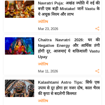
Navratri Puja: अखंड ज्योति में रुई की
इ
बत्ती एक बड़ी Mistake! जानें Vastu के
म
ये अचूक नियम और लाभ
ई
ज्योतिष
-
Mar 23, 2026
पे
प
Chaitra Navratri 2026: घर की
र
Negative Energy और आर्थिक तंगी
मि
होगी दूर, आजमाएं ये शक्तिशाली Vastu
सा
Upay
ल
ज्योतिष
Mar 11, 2026
बे
मि
Kalashtami Astro Tips: सिर्फ एक
सा
उपाय से दूर होगा हर नजर दोष, काल भैरव
ल
की कृपा से बदलेगी किस्मत
श
ज्योतिष