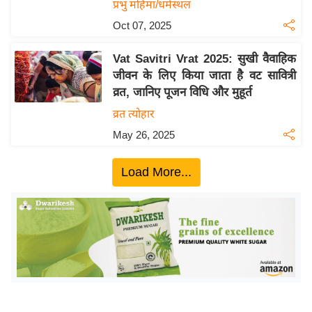
ख्सि
प्रभु महिमा/धर्मस्थल
य
Oct 07, 2025
त
Vat Savitri Vrat 2025: सुखी वैवाहिक
यं
जीवन के लिए किया जाता है वट सावित्री
ग
व्रत, जानिए पूजन विधि और मुहूर्त
इं
व्रत त्योहार
डि
या
May 26, 2025
सा
Load More...
हि
त्य
ज
ग
त
ऑ
टो
व