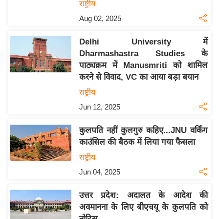
राष्ट्रीय
इ
Aug 02, 2025
म
ई
Delhi University में
-
Dharmashastra Studies के
पे
पाठ्यक्रम में Manusmriti को शामिल
करने से विवाद, VC का आया बड़ा बयान
प
र
राष्ट्रीय
मि
Jun 12, 2025
सा
कुलपति नहीं कुलगुरु कहिए...JNU वर्किंग
ल
काउंसिल की बैठक में लिया गया फैसला
बे
राष्ट्रीय
मि
Jun 04, 2025
सा
ल
उत्तर प्रदेश: अदालत के आदेश की
अवमानना के लिए बीएचयू के कुलपति को
श
नोटिस