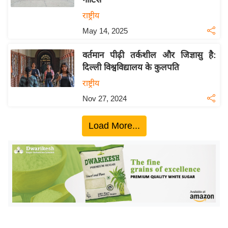
ख्सि
राष्ट्रीय
य
त
May 14, 2025
यं
वर्तमान पीढ़ी तर्कशील और जिज्ञासु है:
ग
दिल्ली विश्वविद्यालय के कुलपति
इं
राष्ट्रीय
डि
या
Nov 27, 2024
सा
Load More...
हि
त्य
ज
ग
त
ऑ
टो
व