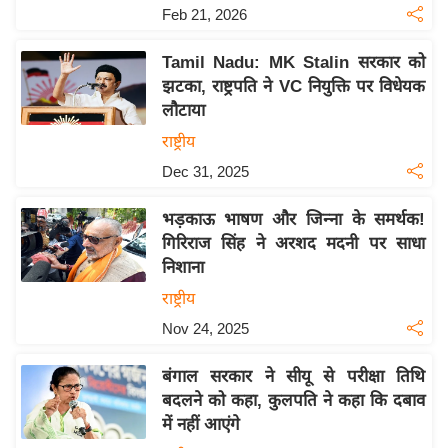
य
Feb 21, 2026
ब
ज
Tamil Nadu: MK Stalin सरकार को
झटका, राष्ट्रपति ने VC नियुक्ति पर विधेयक
ट
लौटाया
खे
राष्ट्रीय
ल
Dec 31, 2025
क्रि
के
भड़काऊ भाषण और जिन्ना के समर्थक!
ट
गिरिराज सिंह ने अरशद मदनी पर साधा
I
निशाना
P
राष्ट्रीय
L
Nov 24, 2025
2
0
बंगाल सरकार ने सीयू से परीक्षा तिथि
2
बदलने को कहा, कुलपति ने कहा कि दबाव
6
में नहीं आएंगे
क्रा