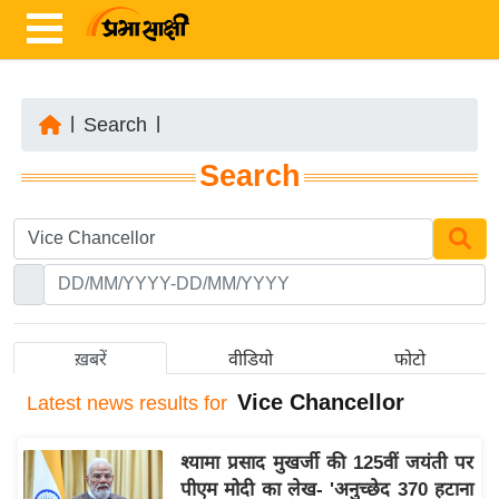
|
Search
|
ता
Search
ज़ा
ख
ब
र
रा
ष्ट्री
ख़बरें
वीडियो
फोटो
य
Vice Chancellor
Latest
news results for
अं
त
श्यामा प्रसाद मुखर्जी की 125वीं जयंती पर
र्रा
पीएम मोदी का लेख- 'अनुच्छेद 370 हटाना
ष्ट्री