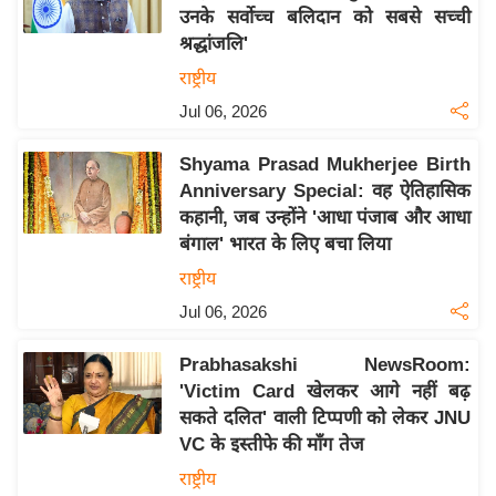
उनके सर्वोच्च बलिदान को सबसे सच्ची
य
श्रद्धांजलि'
बि
राष्ट्रीय
ज़
Jul 06, 2026
ने
स
Shyama Prasad Mukherjee Birth
उ
Anniversary Special: वह ऐतिहासिक
द्यो
कहानी, जब उन्होंने 'आधा पंजाब और आधा
ग
बंगाल' भारत के लिए बचा लिया
ज
राष्ट्रीय
ग
Jul 06, 2026
त
वि
Prabhasakshi NewsRoom:
शे
'Victim Card खेलकर आगे नहीं बढ़
ष
सकते दलित' वाली टिप्पणी को लेकर JNU
ज्ञ
VC के इस्तीफे की माँग तेज
रा
राष्ट्रीय