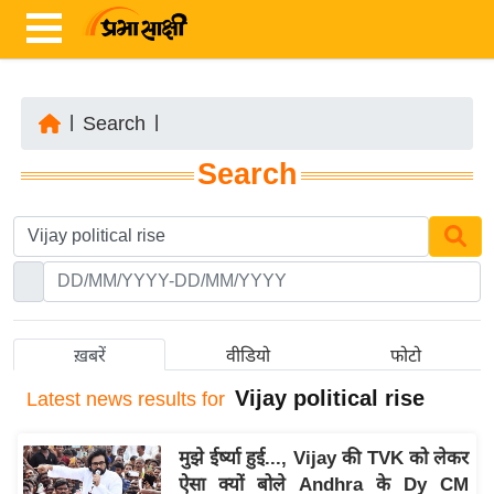
|
Search
|
ता
Search
ज़ा
ख
ब
र
रा
ष्ट्री
ख़बरें
वीडियो
फोटो
य
Vijay political rise
Latest
news results for
अं
त
मुझे ईर्ष्या हुई..., Vijay की TVK को लेकर
र्रा
ऐसा क्यों बोले Andhra के Dy CM
ष्ट्री