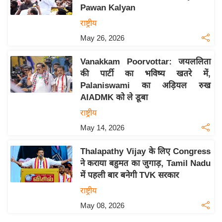
Pawan Kalyan
य
राष्ट्रीय
बि
May 26, 2026
ज़
ने
Vanakkam Poorvottar: जयललिता
स
की पार्टी का भविष्य खतरे में,
उ
Palaniswami का अड़ियल रुख
द्यो
AIADMK को ले डूबा
ग
राष्ट्रीय
ज
May 14, 2026
ग
त
Thalapathy Vijay के लिए Congress
वि
ने कराया बहुमत का जुगाड़, Tamil Nadu
शे
में पहली बार बनेगी TVK सरकार
ष
राष्ट्रीय
ज्ञ
May 08, 2026
रा