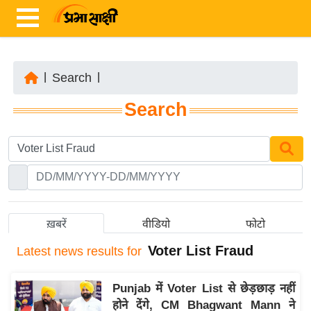
|
Search
|
ता
Search
ज़ा
ख
ब
र
रा
ष्ट्री
ख़बरें
वीडियो
फोटो
य
Voter List Fraud
Latest
news results for
अं
त
Punjab में Voter List से छेड़छाड़ नहीं
र्रा
होने देंगे, CM Bhagwant Mann ने
ष्ट्री