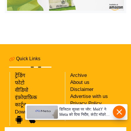
इ
म
ई
-
पे
प
र
Quick Links
मि
सा
ट्रेंडिंग
Archive
ल
About us
फोटो
Disclaimer
वीडियो
बे
Advertise with us
इंफ़ोग्राफ़िक
मि
Privacy Policy
कार्टून
सा
डिजिटल सुरक्षा पर जोर: MeitY ने
RSS
Download App
Meta को दिया निर्देश, कंटेंट मॉडरेशन
ल
Our Team
मजबूत करे
श