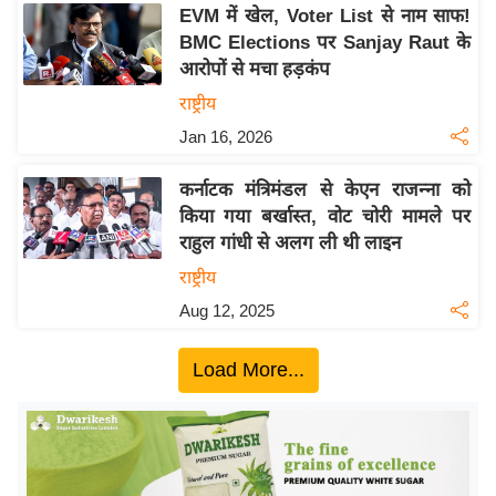
य
EVM में खेल, Voter List से नाम साफ!
ब
BMC Elections पर Sanjay Raut के
ज
आरोपों से मचा हड़कंप
ट
राष्ट्रीय
खे
Jan 16, 2026
ल
कर्नाटक मंत्रिमंडल से केएन राजन्ना को
क्रि
किया गया बर्खास्त, वोट चोरी मामले पर
के
राहुल गांधी से अलग ली थी लाइन
ट
राष्ट्रीय
I
Aug 12, 2025
P
L
Load More...
2
0
2
6
क्रा