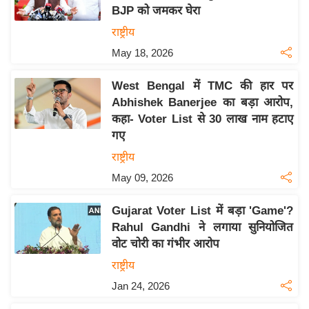
BJP को जमकर घेरा
य
राष्ट्रीय
बि
May 18, 2026
ज़
ने
West Bengal में TMC की हार पर
स
Abhishek Banerjee का बड़ा आरोप,
उ
कहा- Voter List से 30 लाख नाम हटाए
द्यो
गए
ग
राष्ट्रीय
ज
May 09, 2026
ग
त
Gujarat Voter List में बड़ा 'Game'?
वि
Rahul Gandhi ने लगाया सुनियोजित
शे
वोट चोरी का गंभीर आरोप
ष
राष्ट्रीय
ज्ञ
Jan 24, 2026
रा