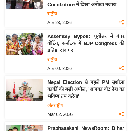
Coimbatore में दिखा अनोखा नजारा
य
राष्ट्रीय
बि
Apr 23, 2026
ज़
ने
Assembly Bypoll: पूर्वोत्तर में बंपर
स
वोटिंग, कर्नाटक में BJP-Congress की
उ
प्रतिष्ठा दांव पर
द्यो
राष्ट्रीय
ग
Apr 09, 2026
ज
ग
Nepal Election से पहले PM सुशीला
त
कार्की की बड़ी अपील, 'आपका वोट देश का
वि
भविष्य तय करेगा'
शे
अंतर्राष्ट्रीय
ष
Mar 02, 2026
ज्ञ
रा
Prabhasakshi NewsRoom: Bihar