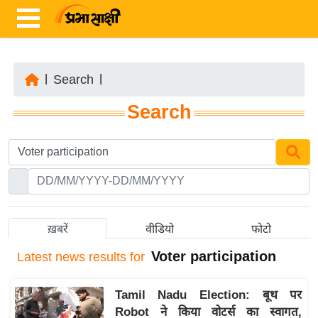
|
Search
|
ता
Search
ज़ा
ख
ब
र
रा
ष्ट्री
ख़बरें
वीडियो
फोटो
य
Voter participation
Latest
news results for
अं
त
Tamil Nadu Election: बूथ पर
र्रा
Robot ने किया वोटर्स का स्वागत,
ष्ट्री