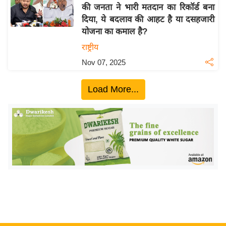
य
की जनता ने भारी मतदान का रिकॉर्ड बना
ब
दिया, ये बदलाव की आहट है या दसहजारी
ज
योजना का कमाल है?
ट
राष्ट्रीय
खे
Nov 07, 2025
ल
क्रि
Load More...
के
ट
I
P
L
2
0
2
6
क्रा