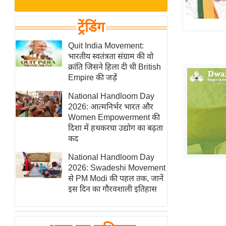
बजट
Hindi
खेल
News
ट्रेंडिंग
क्रिकेट
Hindi
Quit India Movement:
IPL
भारतीय स्वतंत्रता संग्राम की वो
Videos
2026
क्रांति जिसने हिला दी थी British
क्राइम
Empire की जड़ें
ई-पेपर
National Handloom Day
2026: आत्मनिर्भर भारत और
मिसाल बेमिसाल
Women Empowerment की
शख्सियत
दिशा में हथकरघा उद्योग का बढ़ता
यंग इंडिया
कद
साहित्य जगत
National Handloom Day
2026: Swadeshi Movement
ऑटो वर्ल्ड
से PM Modi की पहल तक, जानें
न्यूज ब्रीफ
इस दिन का गौरवशाली इतिहास
मनोरंजन जगत
बॉलीवुड