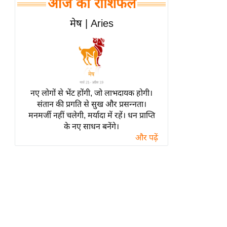
आज का राशिफल
हॉलीवुड
फिल्म समीक्षा
मेष | Aries
Breaking
News
लाइफस्टाइल
टेक्नॉलॉजी
नए लोगों से भेंट होंगी, जो लाभदायक होगी।
ब्यूटी/फैशन
संतान की प्रगति से सुख और प्रसन्नता।
घरेलू नुस्खे
मनमर्जी नहीं चलेगी, मर्यादा में रहें। धन प्राप्ति
के नए साधन बनेंगे।
पर्यटन स्थल
और पढ़ें
फिटनेस मंत्रा
रिलेशनशिप
राजनीति
विश्लेषण
समसामयिक
मातृभूमि