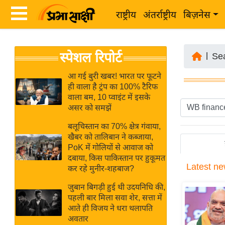
राष्ट्रीय
अंतर्राष्ट्रीय
बिज़नेस
Latest
ता
स्पेशल रिपोर्ट
News
|
Se
ज़ा
in
ख
आ गई बुरी खबर! भारत पर फूटने
Hindi
ही वाला है ट्रंप का 100% टैरिफ
ब
वाला बम, 10 प्वाइंट में इसके
र
असर को समझें
Hindi
राष्ट्रीय
बलूचिस्तान का 70% क्षेत्र गंवाया,
News
अंतर्राष्ट्रीय
खैबर को तालिबान ने कब्जाया,
Live
PoK में गोलियों से आवाज को
बिज़नेस
दबाया, किस पाकिस्तान पर हुकूमत
Latest
ne
उद्योग
कर रहे मुनीर-शहबाज?
Breaking
जगत
News in
जुबान बिगड़ी हुई थी उदयनिधि की,
विशेषज्ञ
पहली बार मिला सवा शेर, सत्ता में
Hindi
आते ही विजय ने धरा थलापति
राय
अवतार