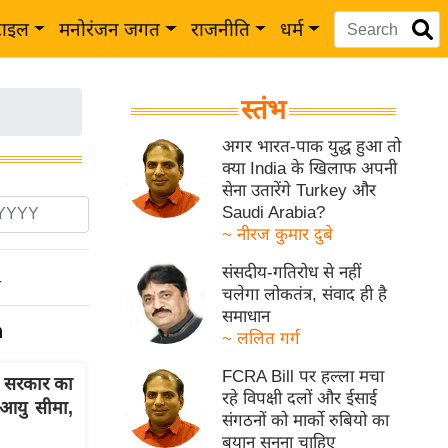
टाइल
मनोरंजन जगत
राजनीति
धर्म
स्तंभ
अगर भारत-पाक युद्ध हुआ तो
क्या India के खिलाफ अपनी
सेना उतारेंगे Turkey और
Saudi Arabia?
~ नीरज कुमार दुबे
संसदीय-गतिरोध से नहीं
ो
चलेगा लोकतंत्र, संवाद ही है
समाधान
n
~ ललित गर्ग
FCRA Bill पर हल्ला मचा
दु सरकार का
रहे विपक्षी दलों और ईसाई
 आयु सीमा,
संगठनों को मार्को रुबियो का
बयान सुनना चाहिए