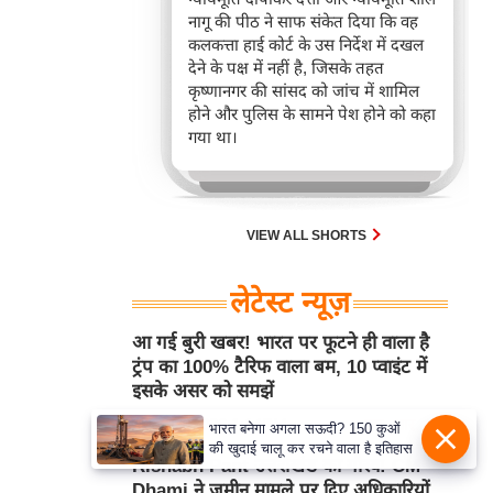
नागू की पीठ ने साफ संकेत दिया कि वह
कलकत्ता हाई कोर्ट के उस निर्देश में दखल
देने के पक्ष में नहीं है, जिसके तहत
कृष्णानगर की सांसद को जांच में शामिल
होने और पुलिस के सामने पेश होने को कहा
गया था।
VIEW ALL SHORTS
लेटेस्ट न्यूज़
आ गई बुरी खबर! भारत पर फूटने ही वाला है
ट्रंप का 100% टैरिफ वाला बम, 10 प्वाइंट में
इसके असर को समझें
Aug 08, 2026 1:14PM
एम. आर. आई
भारत बनेगा अगला सऊदी? 150 कुओं
की खुदाई चालू कर रचने वाला है इतिहास
Rishabh Pant उत्तराखंड का गौरव! CM
Dhami ने जमीन मामले पर दिए अधिकारियों