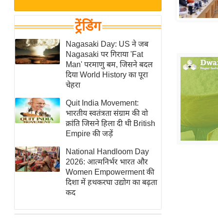
बजट
Hindi
खेल
News
ट्रेंडिंग
क्रिकेट
Hindi
Nagasaki Day: US ने जब
IPL
Nagasaki पर गिराया 'Fat
Videos
2026
Man' परमाणु बम, जिसने बदल
क्राइम
दिया World History का पूरा
चेहरा
ई-पेपर
Quit India Movement:
मिसाल बेमिसाल
भारतीय स्वतंत्रता संग्राम की वो
शख्सियत
क्रांति जिसने हिला दी थी British
यंग इंडिया
Empire की जड़ें
साहित्य जगत
National Handloom Day
2026: आत्मनिर्भर भारत और
ऑटो वर्ल्ड
Women Empowerment की
न्यूज ब्रीफ
दिशा में हथकरघा उद्योग का बढ़ता
कद
मनोरंजन जगत
बॉलीवुड