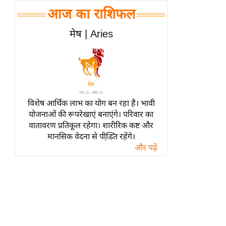
हॉलीवुड
आज का राशिफल
फिल्म समीक्षा
मेष | Aries
Breaking
News
लाइफस्टाइल
टेक्नॉलॉजी
ब्यूटी/फैशन
विशेष आर्थिक लाभ का योग बन रहा है। भावी
घरेलू नुस्खे
योजनाओं की रूपरेखाएं बनाएंगे। परिवार का
वातावरण प्रतिकूल रहेगा। शारीरिक कष्ट और
पर्यटन स्थल
मानसिक वेदना से पीडि़त रहेंगे।
फिटनेस मंत्रा
और पढ़ें
रिलेशनशिप
राजनीति
विश्लेषण
समसामयिक
मातृभूमि