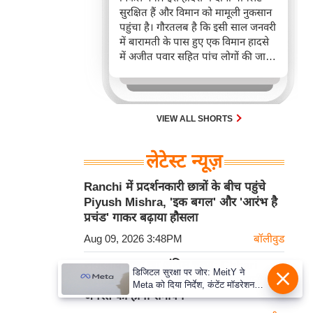
सुरक्षित हैं और विमान को मामूली नुकसान
पहुंचा है। गौरतलब है कि इसी साल जनवरी
में बारामती के पास हुए एक विमान हादसे
में अजीत पवार सहित पांच लोगों की जान
चली गई थी।
VIEW ALL SHORTS
लेटेस्ट न्यूज़
Ranchi में प्रदर्शनकारी छात्रों के बीच पहुंचे
Piyush Mishra, 'इक बगल' और 'आरंभ है
प्रचंड' गाकर बढ़ाया हौसला
Aug 09, 2026 3:48PM
बॉलीवुड
अमरनाथ यात्रा का अंतिम चरण: Chhari
डिजिटल सुरक्षा पर जोर: MeitY ने
Mubarak की यात्रा का Schedule जारी, 28
Meta को दिया निर्देश, कंटेंट मॉडरेशन
अगस्त को होगा समापन
मजबूत करे