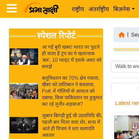
राष्ट्रीय
अंतर्राष्ट्रीय
बिज़नेस
Latest
ता
स्पेशल रिपोर्ट
News
|
Se
ज़ा
in
ख
आ गई बुरी खबर! भारत पर फूटने
Hindi
ही वाला है ट्रंप का ये खतरनाक
ब
'बम', 10 प्वाइंट में इसके असर को
र
समझें
Hindi
राष्ट्रीय
बलूचिस्तान का 70% क्षेत्र गंवाया,
News
अंतर्राष्ट्रीय
खैबर को तालिबान ने कब्जाया,
Live
PoK में गोलियों से आवाज को
बिज़नेस
दबाया, किस पाकिस्तान पर हुकूमत
Latest
ne
उद्योग
कर रहे मुनीर-शहबाज?
Breaking
जगत
News in
जुबान बिगड़ी हुई थी उदयनिधि की,
विशेषज्ञ
पहली बार मिला सवा शेर, सत्ता में
Hindi
आते ही विजय ने धरा थलापति
राय
अवतार