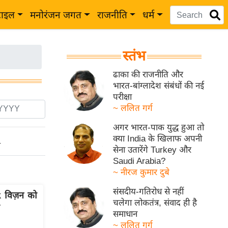
टाइल
मनोरंजन जगत
राजनीति
धर्म
स्तंभ
ढाका की राजनीति और
भारत-बांग्लादेश संबंधों की नई
परीक्षा
~ ललित गर्ग
अगर भारत-पाक युद्ध हुआ तो
क्या India के खिलाफ अपनी
ो
सेना उतारेंगे Turkey और
Saudi Arabia?
~ नीरज कुमार दुबे
संसदीय-गतिरोध से नहीं
k विज़न को
चलेगा लोकतंत्र, संवाद ही है
समाधान
~ ललित गर्ग