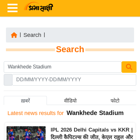
|
Search
|
ता
Search
ज़ा
ख
ब
र
रा
ष्ट्री
ख़बरें
वीडियो
फोटो
य
Wankhede Stadium
Latest
news results for
अं
त
IPL 2026 Delhi Capitals vs KKR |
र्रा
दिल्ली कैपिटल्स की जीत, केएल राहुल और
ष्ट्री