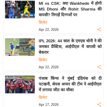
य
MI vs CSK: क्या Wankhede में होगी
ब
MS Dhoni और Rohit Sharma की
ज
वापसी? निगाहें दिग्गजों पर
ट
क्रिकेट
खे
Apr 22, 2026
ल
IPL 2026: 44 साल के एमएस धोनी ने की
क्रि
जमकर प्रैक्टिस, आईपीएल में वापसी को
के
बेकरार
ट
क्रिकेट
I
Apr 22, 2026
P
L
पंजाब किंग्स ने मुंबई इंडियंस को दी
2
पटखनी, श्रेयस अय्यर की टीम ने आईपीएल
0
में लगाया जीत का चौका
2
क्रिकेट
6
Apr 17, 2026
क्रा