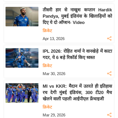
इ
तीसरी हार से नाखुश कप्तान Hardik
म
Pandya, मुबई इंडियंस के खिलाड़ियों को
ई
दिए ये दो ऑप्शन- Video
-
क्रिकेट
पे
Apr 13, 2026
प
र
IPL 2026: रोहित शर्मा ने वानखेड़े में काटा
मि
गदर, ये 6 बड़े रिकॉर्ड किए ध्वस्त
सा
क्रिकेट
ल
Mar 30, 2026
बे
MI vs KKR: मैदान में उतरते ही इतिहास
मि
रच देगी मुंबई इंडियंस, 300 टी20 मैच
सा
खेलने वाली पहली आईपीएल फ्रेंचाइजी
ल
क्रिकेट
श
Mar 29, 2026