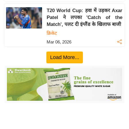
ख्सि
य
T20 World Cup: हवा में उड़कर Axar
त
Patel ने लपका 'Catch of the
Match', पलट दी इंग्लैंड के खिलाफ बाजी
यं
ग
क्रिकेट
इं
Mar 06, 2026
डि
या
Load More...
सा
हि
त्य
ज
ग
त
ऑ
टो
व