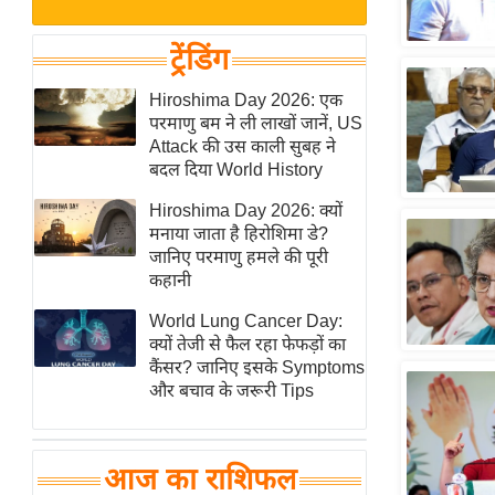
बजट
Hindi
खेल
News
ट्रेंडिंग
क्रिकेट
Hindi
Hiroshima Day 2026: एक
IPL
परमाणु बम ने ली लाखों जानें, US
Videos
2026
Attack की उस काली सुबह ने
क्राइम
बदल दिया World History
ई-पेपर
Hiroshima Day 2026: क्यों
मनाया जाता है हिरोशिमा डे?
मिसाल बेमिसाल
जानिए परमाणु हमले की पूरी
शख्सियत
कहानी
यंग इंडिया
World Lung Cancer Day:
साहित्य जगत
क्यों तेजी से फैल रहा फेफड़ों का
कैंसर? जानिए इसके Symptoms
ऑटो वर्ल्ड
और बचाव के जरूरी Tips
न्यूज ब्रीफ
मनोरंजन जगत
आज का राशिफल
बॉलीवुड