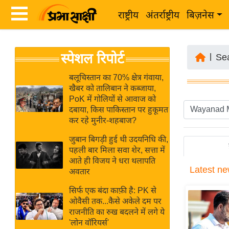
राष्ट्रीय
अंतर्राष्ट्रीय
बिज़नेस
Latest
ता
स्पेशल रिपोर्ट
News
|
Se
ज़ा
in
ख
बलूचिस्तान का 70% क्षेत्र गंवाया,
Hindi
खैबर को तालिबान ने कब्जाया,
ब
PoK में गोलियों से आवाज को
र
दबाया, किस पाकिस्तान पर हुकूमत
Hindi
कर रहे मुनीर-शहबाज?
राष्ट्रीय
News
अंतर्राष्ट्रीय
जुबान बिगड़ी हुई थी उदयनिधि की,
Live
पहली बार मिला सवा शेर, सत्ता में
बिज़नेस
आते ही विजय ने धरा थलापति
Latest
ne
उद्योग
अवतार
Breaking
जगत
News in
सिर्फ एक बंदा काफ़ी है: PK से
विशेषज्ञ
ओवैसी तक...कैसे अकेले दम पर
Hindi
राजनीति का रुख बदलने में लगे ये
राय
'लोन वॉरियर्स'