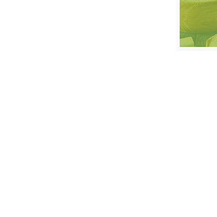
स्तंभ
एम.
आर.
आई.
चाय पर
समीक्षा
धर्म
ज्योतिष
प्रभु
महिमा/
धर्मस्थल
व्रत
त्योहार
राशिफल
विशेष