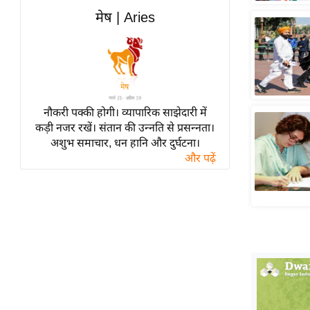
हॉलीवुड
मेष | Aries
फिल्म समीक्षा
Breaking
News
लाइफस्टाइल
नौकरी पक्की होगी। व्यापारिक साझेदारी में
टेक्नॉलॉजी
कड़ी नजर रखें। संतान की उन्नति से प्रसन्नता।
ब्यूटी/फैशन
अशुभ समाचार, धन हानि और दुर्घटना।
घरेलू नुस्खे
और पढ़ें
पर्यटन स्थल
फिटनेस मंत्रा
रिलेशनशिप
राजनीति
विश्लेषण
समसामयिक
मातृभूमि