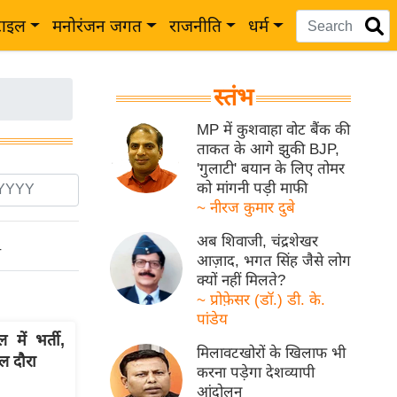
टाइल
मनोरंजन जगत
राजनीति
धर्म
स्तंभ
MP में कुशवाहा वोट बैंक की
ताकत के आगे झुकी BJP,
'गुलाटी' बयान के लिए तोमर
को मांगनी पड़ी माफी
~ नीरज कुमार दुबे
अब शिवाजी, चंद्रशेखर
ो
आज़ाद, भगत सिंह जैसे लोग
क्यों नहीं मिलते?
~ प्रोफ़ेसर (डॉ.) डी. के.
पांडेय
में भर्ती,
मिलावटखोरों के खिलाफ भी
रल दौरा
करना पड़ेगा देशव्यापी
आंदोलन