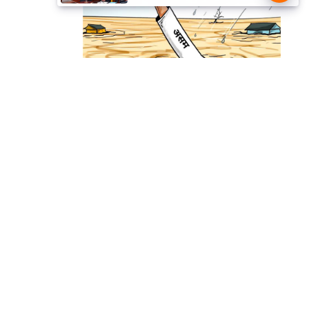
Misri, भारत के जबरदस्त दाँव से दुनिया
हुई हैरान
हमसे सम्पर्क करें
प्रथम तल, 12-अजीत सिंह हाउस,
डीडीए कॉम्पलेक्स, युसूफ सराय,
नई दिल्ली-110049
दूरभाषः- 011-26866034
ईमेल-
edit@prabhasakshi.com
Contact Editor