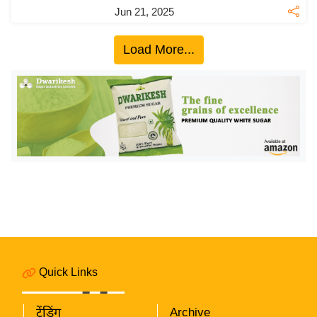
Jun 21, 2025
इ
म
Load More...
ई
-
पे
प
र
मि
सा
ल
बे
मि
सा
Quick Links
ल
श
ट्रेंडिंग
Archive