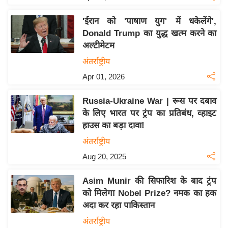
य
ब
'ईरान को 'पाषाण युग' में धकेलेंगे',
ज
Donald Trump का युद्ध खत्म करने का
ट
अल्टीमेटम
खे
अंतर्राष्ट्रीय
ल
Apr 01, 2026
क्रि
Russia-Ukraine War | रूस पर दबाव
के
के लिए भारत पर ट्रंप का प्रतिबंध, व्हाइट
ट
हाउस का बड़ा दावा!
I
अंतर्राष्ट्रीय
P
Aug 20, 2025
L
2
Asim Munir की सिफारिश के बाद ट्रंप
0
को मिलेगा Nobel Prize? नमक का हक
2
अदा कर रहा पाकिस्तान
6
अंतर्राष्ट्रीय
क्रा