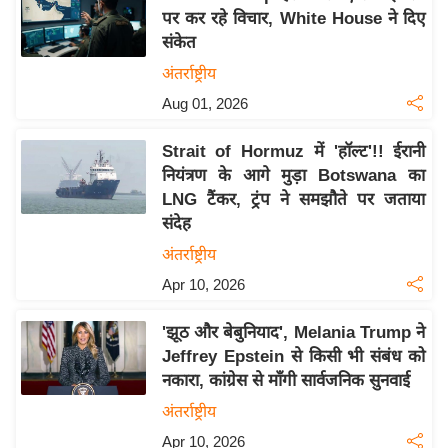
पर कर रहे विचार, White House ने दिए
य
संकेत
बि
अंतर्राष्ट्रीय
ज़
Aug 01, 2026
ने
स
Strait of Hormuz में 'हॉल्ट'!! ईरानी
उ
नियंत्रण के आगे मुड़ा Botswana का
द्यो
LNG टैंकर, ट्रंप ने समझौते पर जताया
ग
संदेह
ज
अंतर्राष्ट्रीय
ग
Apr 10, 2026
त
वि
'झूठ और बेबुनियाद', Melania Trump ने
शे
Jeffrey Epstein से किसी भी संबंध को
ष
नकारा, कांग्रेस से माँगी सार्वजनिक सुनवाई
ज्ञ
अंतर्राष्ट्रीय
रा
Apr 10, 2026