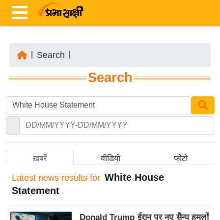
|
Search
|
ता
Search
ज़ा
ख
ब
र
रा
ष्ट्री
ख़बरें
वीडियो
फोटो
य
White House
Latest
news results for
अं
Statement
त
र्रा
Donald Trump ईरान पर नए सैन्य हमलों
ष्ट्री