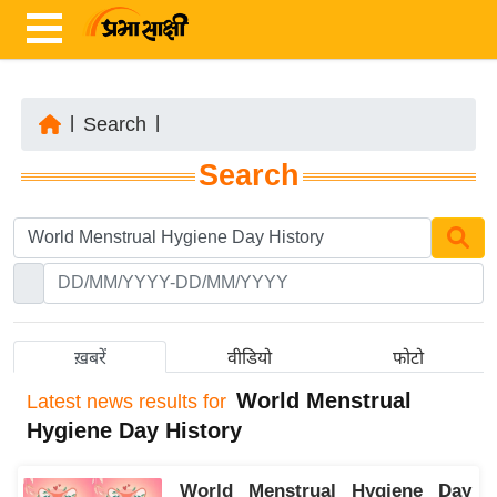
|
Search
|
ता
Search
ज़ा
ख
ब
र
रा
ष्ट्री
ख़बरें
वीडियो
फोटो
य
World Menstrual
Latest
news results for
अं
Hygiene Day History
त
र्रा
World Menstrual Hygiene Day
ष्ट्री