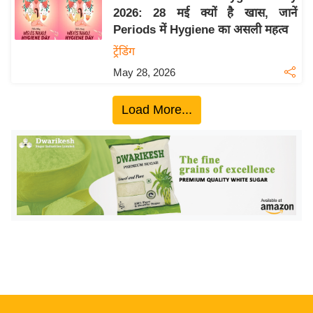
2026: 28 मई क्यों है खास, जानें
य
Periods में Hygiene का असली महत्व
बि
ट्रेंडिंग
ज़
May 28, 2026
ने
स
Load More...
उ
द्यो
ग
ज
ग
त
वि
शे
ष
ज्ञ
रा