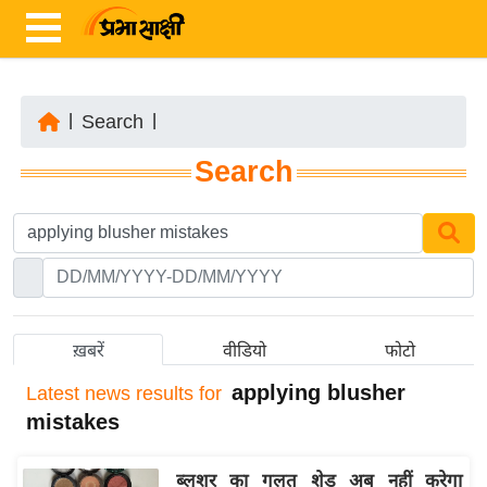
|
Search
|
ता
Search
ज़ा
ख
ब
र
रा
ष्ट्री
ख़बरें
वीडियो
फोटो
य
applying blusher
Latest
news results for
अं
mistakes
त
र्रा
ब्लशर का गलत शेड अब नहीं करेगा
ष्ट्री