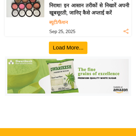
निराश! इन आसान तरीकों से निखारें अपनी
य
खूबसूरती, जानिए कैसे अप्लाई करें
बि
ब्यूटी/फैशन
ज़
Sep 25, 2025
ने
स
Load More...
उ
द्यो
ग
ज
ग
त
वि
शे
ष
ज्ञ
रा