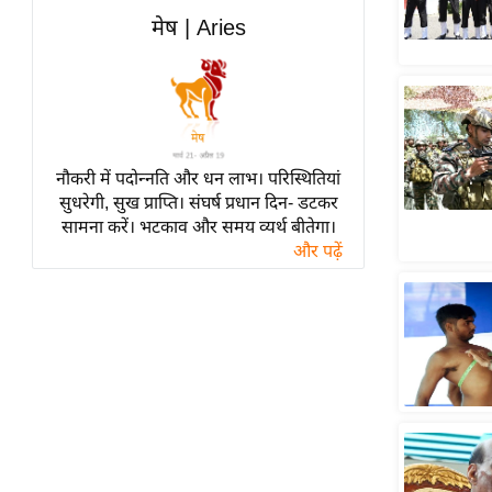
हॉलीवुड
मेष | Aries
फिल्म समीक्षा
Breaking
News
लाइफस्टाइल
नौकरी में पदोन्नति और धन लाभ। परिस्थितियां
टेक्नॉलॉजी
सुधरेगी, सुख प्राप्ति। संघर्ष प्रधान दिन- डटकर
ब्यूटी/फैशन
सामना करें। भटकाव और समय व्यर्थ बीतेगा।
घरेलू नुस्खे
और पढ़ें
पर्यटन स्थल
फिटनेस मंत्रा
रिलेशनशिप
राजनीति
विश्लेषण
समसामयिक
मातृभूमि