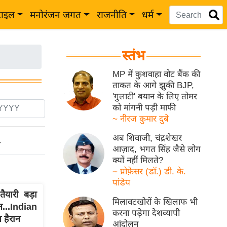
टाइल
मनोरंजन जगत
राजनीति
धर्म
स्तंभ
MP में कुशवाहा वोट बैंक की
ताकत के आगे झुकी BJP,
'गुलाटी' बयान के लिए तोमर
को मांगनी पड़ी माफी
~ नीरज कुमार दुबे
अब शिवाजी, चंद्रशेखर
ो
आज़ाद, भगत सिंह जैसे लोग
क्यों नहीं मिलते?
~ प्रोफ़ेसर (डॉ.) डी. के.
पांडेय
ैयारी बड़ा
मिलावटखोरों के खिलाफ भी
न...Indian
करना पड़ेगा देशव्यापी
 हैरान
आंदोलन