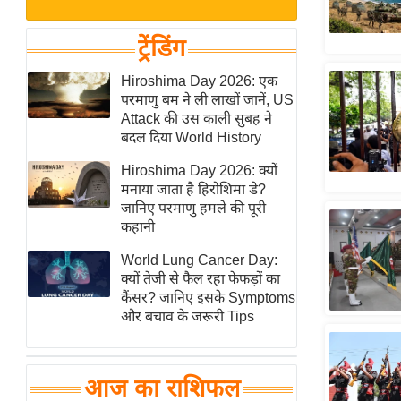
बजट
Hindi
खेल
News
ट्रेंडिंग
क्रिकेट
Hindi
Hiroshima Day 2026: एक
IPL
परमाणु बम ने ली लाखों जानें, US
Videos
2026
Attack की उस काली सुबह ने
क्राइम
बदल दिया World History
ई-पेपर
Hiroshima Day 2026: क्यों
मनाया जाता है हिरोशिमा डे?
मिसाल बेमिसाल
जानिए परमाणु हमले की पूरी
शख्सियत
कहानी
यंग इंडिया
World Lung Cancer Day:
साहित्य जगत
क्यों तेजी से फैल रहा फेफड़ों का
कैंसर? जानिए इसके Symptoms
ऑटो वर्ल्ड
और बचाव के जरूरी Tips
न्यूज ब्रीफ
मनोरंजन जगत
आज का राशिफल
बॉलीवुड