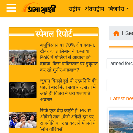
राष्ट्रीय
अंतर्राष्ट्रीय
बिज़नेस
Latest
ता
स्पेशल रिपोर्ट
News
|
Se
ज़ा
in
ख
बलूचिस्तान का 70% क्षेत्र गंवाया,
Hindi
खैबर को तालिबान ने कब्जाया,
ब
PoK में गोलियों से आवाज को
र
दबाया, किस पाकिस्तान पर हुकूमत
Hindi
कर रहे मुनीर-शहबाज?
राष्ट्रीय
News
अंतर्राष्ट्रीय
जुबान बिगड़ी हुई थी उदयनिधि की,
Live
पहली बार मिला सवा शेर, सत्ता में
बिज़नेस
आते ही विजय ने धरा थलापति
Latest
ne
उद्योग
अवतार
Breaking
जगत
News in
सिर्फ एक बंदा काफ़ी है: PK से
विशेषज्ञ
ओवैसी तक...कैसे अकेले दम पर
Hindi
राजनीति का रुख बदलने में लगे ये
राय
'लोन वॉरियर्स'