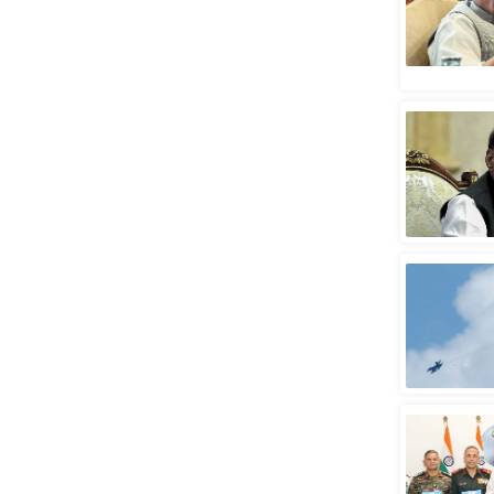
स्तंभ
एम.
आर.
आई.
चाय पर
समीक्षा
धर्म
ज्योतिष
प्रभु
महिमा/
धर्मस्थल
व्रत
त्योहार
राशिफल
विशेष