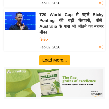
ख्सि
Feb 03, 2026
य
त
T20 World Cup से पहले Ricky
Ponting की बड़ी चेतावनी, बोले-
यं
Australia के पास भी जीतने का बराबर
ग
मौका
इं
क्रिकेट
डि
या
Feb 02, 2026
सा
Load More...
हि
त्य
ज
ग
त
ऑ
टो
व