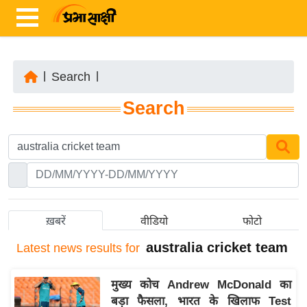
|
Search
|
ता
Search
ज़ा
ख
ब
र
रा
ष्ट्री
ख़बरें
वीडियो
फोटो
य
australia cricket team
Latest
news results for
अं
त
मुख्य कोच Andrew McDonald का
र्रा
बड़ा फैसला, भारत के खिलाफ Test
ष्ट्री