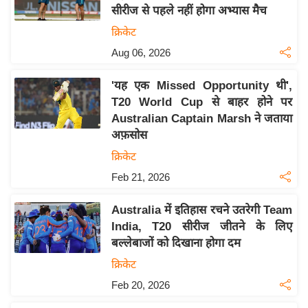
सीरीज से पहले नहीं होगा अभ्यास मैच
य
क्रिकेट
बि
Aug 06, 2026
ज़
ने
'यह एक Missed Opportunity थी',
स
T20 World Cup से बाहर होने पर
उ
Australian Captain Marsh ने जताया
द्यो
अफ़सोस
ग
क्रिकेट
ज
Feb 21, 2026
ग
त
Australia में इतिहास रचने उतरेगी Team
वि
India, T20 सीरीज जीतने के लिए
शे
बल्लेबाजों को दिखाना होगा दम
ष
क्रिकेट
ज्ञ
Feb 20, 2026
रा