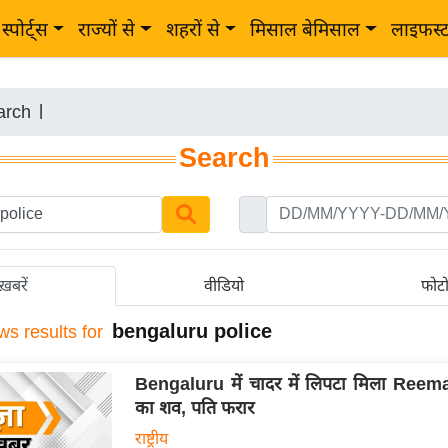
स्पोर्ट्स
राज्यों से
शहरों से
मिसाल बेमिसाल
लाइफस्
arch
|
Search
ख़बरें
वीडियो
फोट
bengaluru police
ws results for
Bengaluru में चादर में लिपटा मिला Ree
का शव, पति फरार
राष्ट्रीय