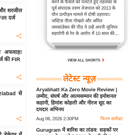
करने के फैसले को पलटते हुए तहलका के
पूर्व संपादक तरुण तेजपाल को 2013 के
द और शरजील
यौन उत्पीड़न मामले में दोषी ठहराया।
IR दर्ज
जस्टिस नीला गोखले और अमित
जमसांडेकर की पीठ ने उन्हें अपनी जूनियर
सहयोगी से रेप के आरोप में 10 साल की
कड़ी जेल की सज़ा सुनाई, जिससे
कार्यस्थल पर महिलाओं की सुरक्षा का मुद्दा
 की अफवाह!
फिर से चर्चा में आ गया है। इस फैसले ने
देश में यौन अपराधों के खिलाफ कानूनी
र्ज की FIR
VIEW ALL SHORTS
लड़ाई में एक महत्वपूर्ण मोड़ ला दिया है।
लेटेस्ट न्यूज़
Aryabhatt Ka Zero Movie Review |
iabad से
उम्मीद, संघर्ष और आत्मसम्मान की इमोशनल
कहानी, हिमांश कोहली और नीरज सूद का
दमदार अभिनय
Aug 06, 2026 2:30PM
फिल्म समीक्षा
Gurugram में बारिश का तांडव: सड़कों पर
ेकेयर में