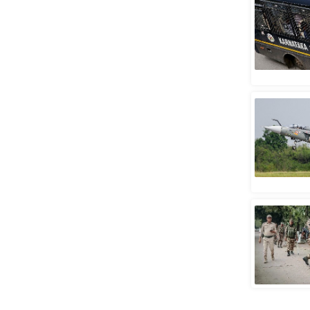
स्तंभ
एम.
आर.
आई.
चाय पर
समीक्षा
धर्म
ज्योतिष
प्रभु
महिमा/
धर्मस्थल
व्रत
त्योहार
राशिफल
विशेष