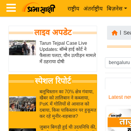
राष्ट्रीय
अंतर्राष्ट्रीय
बिज़नेस
Latest
ता
लाइव अपडेट
News
|
Se
ज़ा
in
Tarun Tejpal Case Live
ख
Updates: बॉम्बे हाई कोर्ट ने
Hindi
ब
फैसला पलटा, यौन उत्पीड़न मामले
र
में ठहराया दोषी
Hindi
राष्ट्रीय
News
स्पेशल रिपोर्ट
अंतर्राष्ट्रीय
Live
बिज़नेस
बलूचिस्तान का 70% क्षेत्र गंवाया,
Latest
ne
उद्योग
खैबर को तालिबान ने कब्जाया,
Breaking
PoK में गोलियों से आवाज को
जगत
News in
दबाया, किस पाकिस्तान पर हुकूमत
विशेषज्ञ
Hindi
कर रहे मुनीर-शहबाज?
राय
जुबान बिगड़ी हुई थी उदयनिधि की,