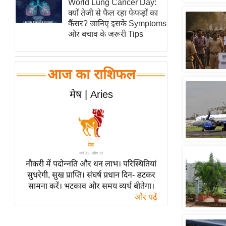
World Lung Cancer Day:
हॉलीवुड
क्यों तेजी से फैल रहा फेफड़ों का
फिल्म समीक्षा
कैंसर? जानिए इसके Symptoms
और बचाव के जरूरी Tips
Breaking
News
लाइफस्टाइल
आज का राशिफल
टेक्नॉलॉजी
मेष | Aries
ब्यूटी/फैशन
घरेलू नुस्खे
पर्यटन स्थल
फिटनेस मंत्रा
रिलेशनशिप
नौकरी में पदोन्नति और धन लाभ। परिस्थितियां
सुधरेगी, सुख प्राप्ति। संघर्ष प्रधान दिन- डटकर
राजनीति
सामना करें। भटकाव और समय व्यर्थ बीतेगा।
विश्लेषण
और पढ़ें
समसामयिक
मातृभूमि