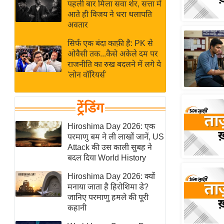
बजट
Hindi
पहली बार मिला सवा शेर, सत्ता में
आते ही विजय ने धरा थलापति
खेल
News
अवतार
क्रिकेट
सिर्फ एक बंदा काफ़ी है: PK से
Hindi
IPL
ओवैसी तक...कैसे अकेले दम पर
Videos
2026
राजनीति का रुख बदलने में लगे ये
'लोन वॉरियर्स'
क्राइम
ई-पेपर
ट्रेंडिंग
मिसाल बेमिसाल
शख्सियत
Hiroshima Day 2026: एक
परमाणु बम ने ली लाखों जानें, US
यंग इंडिया
Attack की उस काली सुबह ने
साहित्य जगत
बदल दिया World History
ऑटो वर्ल्ड
Hiroshima Day 2026: क्यों
न्यूज ब्रीफ
मनाया जाता है हिरोशिमा डे?
जानिए परमाणु हमले की पूरी
मनोरंजन जगत
कहानी
बॉलीवुड