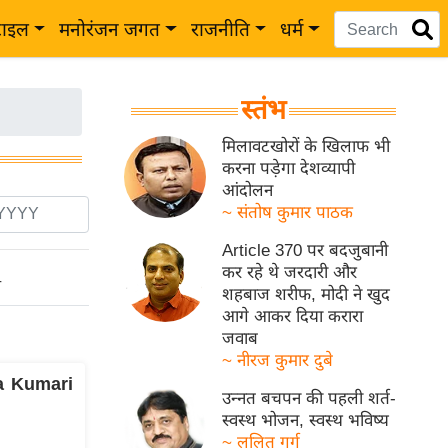
टाइल
मनोरंजन जगत
राजनीति
धर्म
स्तंभ
मिलावटखोरों के खिलाफ भी
करना पड़ेगा देशव्यापी
आंदोलन
~ संतोष कुमार पाठक
Article 370 पर बदजुबानी
कर रहे थे जरदारी और
ो
शहबाज शरीफ, मोदी ने खुद
आगे आकर दिया करारा
जवाब
~ नीरज कुमार दुबे
ma Kumari
उन्नत बचपन की पहली शर्त-
स्वस्थ भोजन, स्वस्थ भविष्य
~ ललित गर्ग