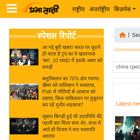
राष्ट्रीय
अंतर्राष्ट्रीय
बिज़नेस
Latest
ता
स्पेशल रिपोर्ट
News
|
Se
ज़ा
in
ख
आ गई बुरी खबर! भारत पर फूटने
Hindi
ही वाला है ट्रंप का ये खतरनाक
ब
'बम', 10 प्वाइंट में इसके असर को
र
समझें
Hindi
राष्ट्रीय
बलूचिस्तान का 70% क्षेत्र गंवाया,
News
अंतर्राष्ट्रीय
खैबर को तालिबान ने कब्जाया,
Live
PoK में गोलियों से आवाज को
बिज़नेस
दबाया, किस पाकिस्तान पर हुकूमत
Latest
ne
उद्योग
कर रहे मुनीर-शहबाज?
Breaking
जगत
News in
जुबान बिगड़ी हुई थी उदयनिधि की,
विशेषज्ञ
पहली बार मिला सवा शेर, सत्ता में
Hindi
आते ही विजय ने धरा थलापति
राय
अवतार