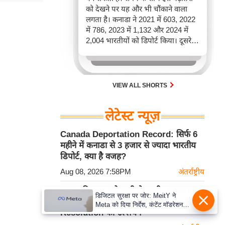
को देखने पर यह और भी चौंकाने वाला
लगता है। कनाडा ने 2021 में 603, 2022
में 786, 2023 में 1,132 और 2024 में
2,004 भारतीयों को डिपोर्ट किया। दूसरे
शब्दों में, 2021 से 2024 के बीच किसी भी
पूरे साल की तुलना में 2026 की पहली
छमाही में ज़्यादा भारतीयों को वापस भेजा
गया।
VIEW ALL SHORTS
लेटेस्ट न्यूज़
Canada Deportation Record: सिर्फ 6
महीने में कनाडा से 3 हजार से ज्यादा भारतीय
डिपोर्ट, क्या है वजह?
Aug 08, 2026 7:58PM
अंतर्राष्ट्रीय
UAE की Iran को कड़ी चेतावनी, ADNOC
डिजिटल सुरक्षा पर जोर: MeitY ने
टैंकर पर Missile Attack को बताया UN
Meta को दिया निर्देश, कंटेंट मॉडरेशन
Resolution का उल्लंघन
मजबूत करे