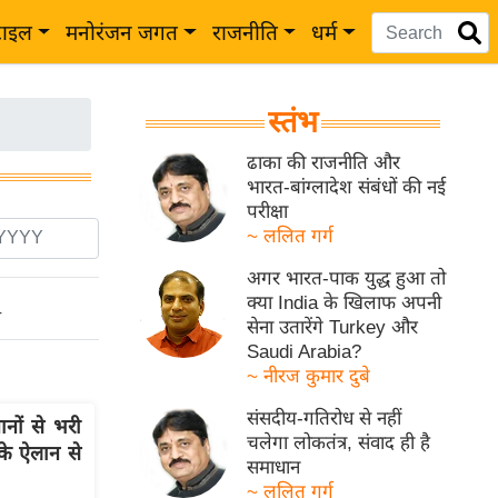
टाइल
मनोरंजन जगत
राजनीति
धर्म
स्तंभ
ढाका की राजनीति और
भारत-बांग्लादेश संबंधों की नई
परीक्षा
~ ललित गर्ग
अगर भारत-पाक युद्ध हुआ तो
क्या India के खिलाफ अपनी
ो
सेना उतारेंगे Turkey और
Saudi Arabia?
~ नीरज कुमार दुबे
संसदीय-गतिरोध से नहीं
नों से भरी
चलेगा लोकतंत्र, संवाद ही है
के ऐलान से
समाधान
~ ललित गर्ग