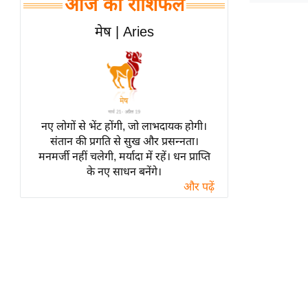
आज का राशिफल
हॉलीवुड
फिल्म समीक्षा
मेष | Aries
Breaking
News
लाइफस्टाइल
टेक्नॉलॉजी
नए लोगों से भेंट होंगी, जो लाभदायक होगी।
ब्यूटी/फैशन
संतान की प्रगति से सुख और प्रसन्नता।
घरेलू नुस्खे
मनमर्जी नहीं चलेगी, मर्यादा में रहें। धन प्राप्ति
के नए साधन बनेंगे।
पर्यटन स्थल
और पढ़ें
फिटनेस मंत्रा
रिलेशनशिप
राजनीति
विश्लेषण
समसामयिक
मातृभूमि