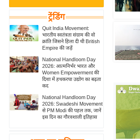
बजट
Hindi
खेल
News
ट्रेंडिंग
क्रिकेट
Hindi
Quit India Movement:
IPL
भारतीय स्वतंत्रता संग्राम की वो
Videos
2026
क्रांति जिसने हिला दी थी British
क्राइम
Empire की जड़ें
ई-पेपर
National Handloom Day
2026: आत्मनिर्भर भारत और
मिसाल बेमिसाल
Women Empowerment की
शख्सियत
दिशा में हथकरघा उद्योग का बढ़ता
यंग इंडिया
कद
साहित्य जगत
National Handloom Day
2026: Swadeshi Movement
ऑटो वर्ल्ड
से PM Modi की पहल तक, जानें
न्यूज ब्रीफ
इस दिन का गौरवशाली इतिहास
मनोरंजन जगत
बॉलीवुड