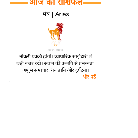
आज का राशिफल
हॉलीवुड
फिल्म समीक्षा
मेष | Aries
Breaking
News
लाइफस्टाइल
टेक्नॉलॉजी
नौकरी पक्की होगी। व्यापारिक साझेदारी में
ब्यूटी/फैशन
कड़ी नजर रखें। संतान की उन्नति से प्रसन्नता।
घरेलू नुस्खे
अशुभ समाचार, धन हानि और दुर्घटना।
और पढ़ें
पर्यटन स्थल
फिटनेस मंत्रा
रिलेशनशिप
राजनीति
विश्लेषण
समसामयिक
मातृभूमि