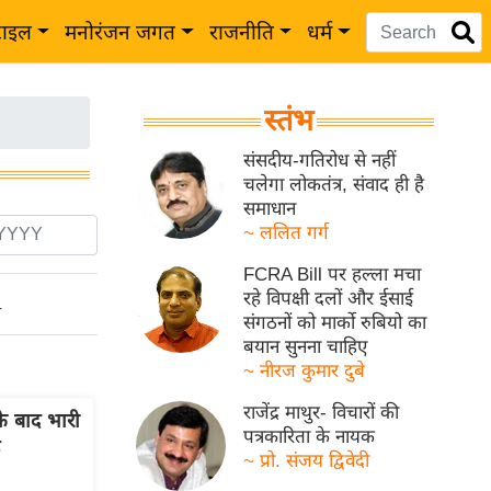
टाइल
मनोरंजन जगत
राजनीति
धर्म
स्तंभ
संसदीय-गतिरोध से नहीं
चलेगा लोकतंत्र, संवाद ही है
समाधान
~ ललित गर्ग
FCRA Bill पर हल्ला मचा
रहे विपक्षी दलों और ईसाई
ो
संगठनों को मार्को रुबियो का
बयान सुनना चाहिए
~ नीरज कुमार दुबे
राजेंद्र माथुर- विचारों की
े बाद भारी
पत्रकारिता के नायक
~ प्रो. संजय द्विवेदी