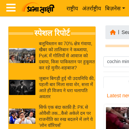
राष्ट्रीय
अंतर्राष्ट्रीय
बिज़नेस
Latest
ता
स्पेशल रिपोर्ट
News
|
Se
ज़ा
in
ख
बलूचिस्तान का 70% क्षेत्र गंवाया,
Hindi
खैबर को तालिबान ने कब्जाया,
ब
PoK में गोलियों से आवाज को
र
दबाया, किस पाकिस्तान पर हुकूमत
Hindi
कर रहे मुनीर-शहबाज?
राष्ट्रीय
News
अंतर्राष्ट्रीय
जुबान बिगड़ी हुई थी उदयनिधि की,
Live
पहली बार मिला सवा शेर, सत्ता में
बिज़नेस
आते ही विजय ने धरा थलापति
Latest
ne
उद्योग
अवतार
Breaking
जगत
News in
सिर्फ एक बंदा काफ़ी है: PK से
विशेषज्ञ
ओवैसी तक...कैसे अकेले दम पर
Hindi
राजनीति का रुख बदलने में लगे ये
राय
'लोन वॉरियर्स'