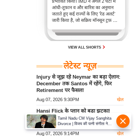
प्रभावित किया। IMD ने अगले 2 घंटों में
आंधी-तूफान व और बारिश का अनुमान
जताते हुए कई राज्यों के लिए 'रेड अलर्ट'
जारी किया है, जो सक्रिय मॉनसून ट्रफ़ और
चक्रवाती हवाओं के घेरे का परिणाम है,
जिससे यातायात बाधित होने के साथ-साथ
सफदरजंग अस्पताल में भी जलभराव की
स्थिति बनी।
VIEW ALL SHORTS
लेटेस्ट न्यूज़
Injury से जूझ रहे Neymar का बड़ा ऐलान:
December तक Santos में रहेंगे, फिर
Retirement पर फैसला
Aug 07, 2026 9:30PM
खेल
Hansi Flick के प्लान को बड़ा झटका!
Security Reasons से Barcelona ने
Tamil Nadu CM Vijay Sanghita
Divorce | विजय की पत्नी संगीता ने
टाला 15 August का अभ्यास मुकाबला
वापस ली तलाक की अर्जी, कोर्ट ने मामले
Aug 07, 2026 9:14PM
खेल
को किया निपटाया