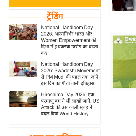
बजट
Hindi
खेल
News
ट्रेंडिंग
क्रिकेट
Hindi
National Handloom Day
IPL
2026: आत्मनिर्भर भारत और
Videos
2026
Women Empowerment की
क्राइम
दिशा में हथकरघा उद्योग का बढ़ता
कद
ई-पेपर
National Handloom Day
मिसाल बेमिसाल
2026: Swadeshi Movement
शख्सियत
से PM Modi की पहल तक, जानें
यंग इंडिया
इस दिन का गौरवशाली इतिहास
साहित्य जगत
Hiroshima Day 2026: एक
परमाणु बम ने ली लाखों जानें, US
ऑटो वर्ल्ड
Attack की उस काली सुबह ने
न्यूज ब्रीफ
बदल दिया World History
मनोरंजन जगत
बॉलीवुड