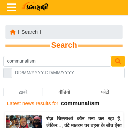
|
Search
|
ता
Search
ज़ा
ख
ब
र
रा
ष्ट्री
ख़बरें
वीडियो
फोटो
य
communalism
Latest
news results for
अं
त
रोज़ चिल्लाओ कौन मना कर रहा है,
र्रा
लेकिन..., वंदे मातरम पर बहस के बीच ऐसा
ष्ट्री