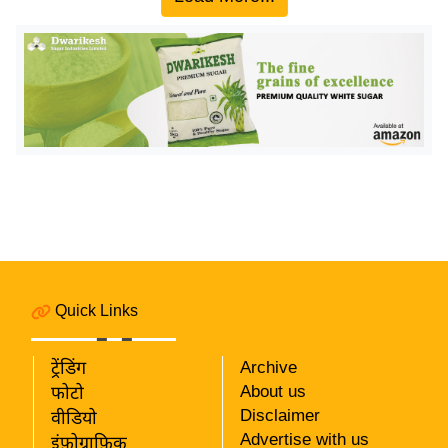
य
ब
ज
ट
खे
ल
क्रि
के
ट
I
P
L
Quick Links
2
0
ट्रेंडिंग
Archive
2
About us
फोटो
6
Disclaimer
वीडियो
Advertise with us
इंफ़ोग्राफ़िक
क्रा