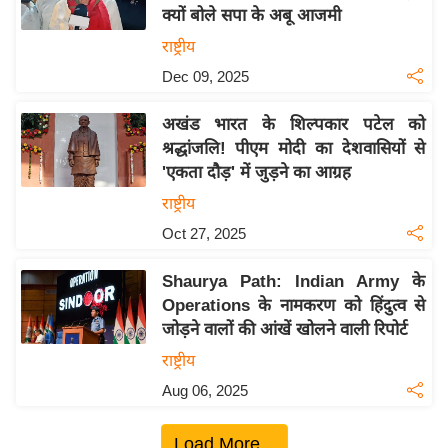
क्यों बोले सपा के अबू आजमी
य
राष्ट्रीय
बि
Dec 09, 2025
ज़
ने
अखंड भारत के शिल्पकार पटेल को
स
श्रद्धांजलि! पीएम मोदी का देशवासियों से
उ
'एकता दौड़' में जुड़ने का आग्रह
द्यो
राष्ट्रीय
ग
Oct 27, 2025
ज
ग
Shaurya Path: Indian Army के
त
Operations के नामकरण को हिंदुत्व से
वि
जोड़ने वालों की आंखें खोलने वाली रिपोर्ट
शे
राष्ट्रीय
ष
Aug 06, 2025
ज्ञ
रा
Load More...