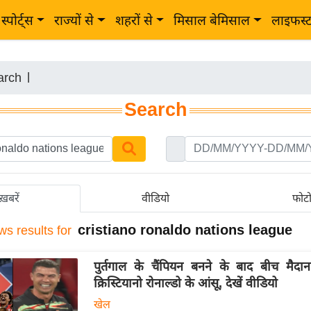
स्पोर्ट्स
राज्यों से
शहरों से
मिसाल बेमिसाल
लाइफस्
arch
|
Search
ख़बरें
वीडियो
फोट
cristiano ronaldo nations league
ws results for
पुर्तगाल के चैंपियन बनने के बाद बीच मैदा
क्रिस्टियानो रोनाल्डो के आंसू, देखें वीडियो
खेल