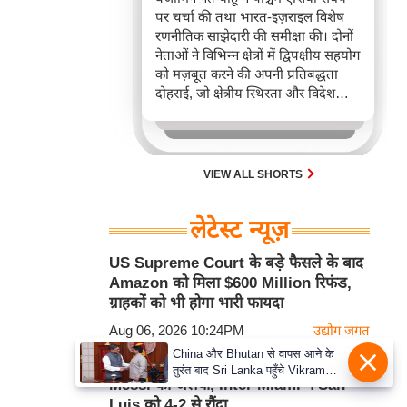
पर चर्चा की तथा भारत-इज़राइल विशेष
रणनीतिक साझेदारी की समीक्षा की। दोनों
नेताओं ने विभिन्न क्षेत्रों में द्विपक्षीय सहयोग
को मज़बूत करने की अपनी प्रतिबद्धता
दोहराई, जो क्षेत्रीय स्थिरता और विदेश
नीति में भारत के बढ़ते महत्व को रेखांकित
करता है।
VIEW ALL SHORTS
लेटेस्ट न्यूज़
US Supreme Court के बड़े फैसले के बाद
Amazon को मिला $600 Million रिफंड,
ग्राहकों को भी होगा भारी फायदा
Aug 06, 2026 10:24PM
उद्योग जगत
China और Bhutan से वापस आने के
Luis Suarez की गैरमौजूदगी में Lionel
तुरंत बाद Sri Lanka पहुँचे Vikram
Messi का जलवा, Inter Miami ने San
Misri, भारत के जबरदस्त दाँव से दुनिया
Luis को 4-2 से रौंदा
हुई हैरान