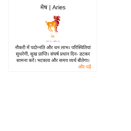
हॉलीवुड
मेष | Aries
फिल्म समीक्षा
Breaking
News
लाइफस्टाइल
नौकरी में पदोन्नति और धन लाभ। परिस्थितियां
टेक्नॉलॉजी
सुधरेगी, सुख प्राप्ति। संघर्ष प्रधान दिन- डटकर
ब्यूटी/फैशन
सामना करें। भटकाव और समय व्यर्थ बीतेगा।
घरेलू नुस्खे
और पढ़ें
पर्यटन स्थल
फिटनेस मंत्रा
रिलेशनशिप
राजनीति
विश्लेषण
समसामयिक
मातृभूमि