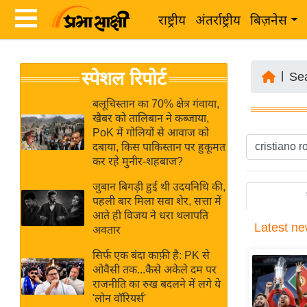
राष्ट्रीय
अंतर्राष्ट्रीय
बिज़नेस
Latest
ता
स्पेशल रिपोर्ट
News
|
Se
ज़ा
in
ख
बलूचिस्तान का 70% क्षेत्र गंवाया,
Hindi
खैबर को तालिबान ने कब्जाया,
ब
PoK में गोलियों से आवाज को
र
दबाया, किस पाकिस्तान पर हुकूमत
Hindi
कर रहे मुनीर-शहबाज?
राष्ट्रीय
News
अंतर्राष्ट्रीय
जुबान बिगड़ी हुई थी उदयनिधि की,
Live
पहली बार मिला सवा शेर, सत्ता में
बिज़नेस
आते ही विजय ने धरा थलापति
Latest
ne
उद्योग
अवतार
Breaking
जगत
News in
सिर्फ एक बंदा काफ़ी है: PK से
विशेषज्ञ
ओवैसी तक...कैसे अकेले दम पर
Hindi
राजनीति का रुख बदलने में लगे ये
राय
'लोन वॉरियर्स'