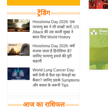
बजट
Hindi
खेल
News
ट्रेंडिंग
क्रिकेट
Hindi
Hiroshima Day 2026: एक
IPL
परमाणु बम ने ली लाखों जानें, US
Videos
2026
Attack की उस काली सुबह ने
क्राइम
बदल दिया World History
ई-पेपर
Hiroshima Day 2026: क्यों
मनाया जाता है हिरोशिमा डे?
मिसाल बेमिसाल
जानिए परमाणु हमले की पूरी
शख्सियत
कहानी
यंग इंडिया
World Lung Cancer Day:
साहित्य जगत
क्यों तेजी से फैल रहा फेफड़ों का
कैंसर? जानिए इसके Symptoms
ऑटो वर्ल्ड
और बचाव के जरूरी Tips
न्यूज ब्रीफ
मनोरंजन जगत
आज का राशिफल
बॉलीवुड