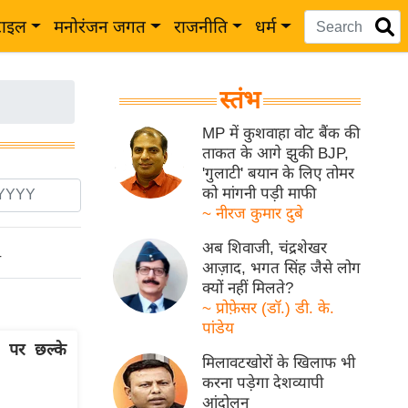
टाइल
मनोरंजन जगत
राजनीति
धर्म
स्तंभ
MP में कुशवाहा वोट बैंक की
ताकत के आगे झुकी BJP,
'गुलाटी' बयान के लिए तोमर
को मांगनी पड़ी माफी
~ नीरज कुमार दुबे
अब शिवाजी, चंद्रशेखर
ो
आज़ाद, भगत सिंह जैसे लोग
क्यों नहीं मिलते?
~ प्रोफ़ेसर (डॉ.) डी. के.
पांडेय
न पर छल्के
मिलावटखोरों के खिलाफ भी
करना पड़ेगा देशव्यापी
आंदोलन