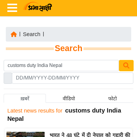
|
Search
|
ता
Search
ज़ा
ख
ब
र
रा
ष्ट्री
ख़बरें
वीडियो
फोटो
य
customs duty India
Latest
news results for
अं
Nepal
त
र्रा
भारत ने 48 घंटे में दी नेपाल को गद्दारी की
ष्ट्री