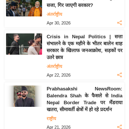
सजा, गिर जाएगी सरकार?
य
अंतर्राष्ट्रीय
बि
ज़
Apr 30, 2026
ने
Crisis in Nepal Politics | सत्ता
स
संभालने के एक महीने के भीतर बालेन शाह
उ
सरकार के खिलाफ जनआक्रोश, सड़कों पर
द्यो
उतरे छात्र
ग
अंतर्राष्ट्रीय
ज
Apr 22, 2026
ग
त
Prabhasakshi NewsRoom:
वि
Balendra Shah के फैसले से India
शे
Nepal Border Trade पर मँडराया
ष
खतरा, सीमावर्ती क्षेत्रों में हो रहे प्रदर्शन
ज्ञ
राष्ट्रीय
रा
Apr 21, 2026