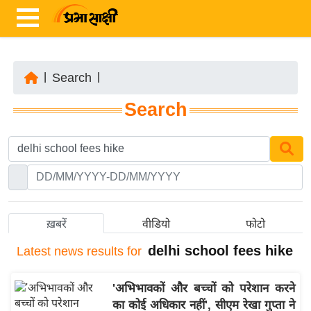
|
Search
|
ता
Search
ज़ा
ख
ब
र
रा
ष्ट्री
ख़बरें
वीडियो
फोटो
य
delhi school fees hike
Latest
news results for
अं
त
'अभिभावकों और बच्चों को परेशान करने
र्रा
का कोई अधिकार नहीं', सीएम रेखा गुप्ता ने
ष्ट्री