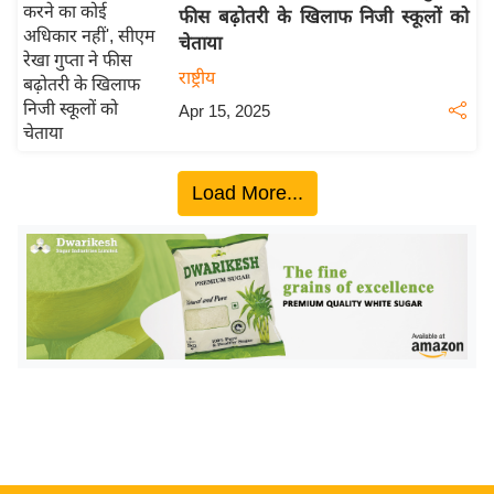
फीस बढ़ोतरी के खिलाफ निजी स्कूलों को
य
चेताया
बि
राष्ट्रीय
ज़
Apr 15, 2025
ने
स
उ
Load More...
द्यो
ग
ज
ग
त
वि
शे
ष
ज्ञ
रा