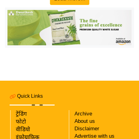
इ
म
ई
-
पे
प
र
मि
सा
ल
Quick Links
बे
मि
ट्रेंडिंग
Archive
सा
About us
फोटो
ल
Disclaimer
वीडियो
श
Advertise with us
इंफ़ोग्राफ़िक