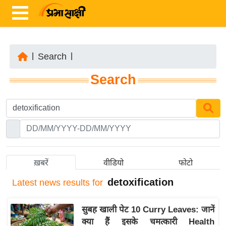
|
Search
|
ता
Search
ज़ा
ख
ब
र
रा
ष्ट्री
ख़बरें
वीडियो
फोटो
य
detoxification
Latest
news results for
अं
त
सुबह खाली पेट 10 Curry Leaves: जानें
र्रा
क्या हैं इसके चमत्कारी Health
ष्ट्री