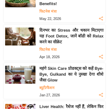
Benefits!
य
फिटनेस मंत्रा
बि
May 22, 2026
ज़
ने
दिनभर का Stress और थकान मिटाएगा
स
यह Foot Detox, जानें बॉडी को Relax
उ
करने का सीक्रेट
द्यो
फिटनेस मंत्रा
ग
Apr 18, 2026
ज
ग
महंगे Skin Care प्रोडक्ट्स को कहें Bye-
त
Bye, Gulkand का ये नुस्खा देगा शीशे
वि
जैसा Glow
शे
ब्यूटी/फैशन
ष
Jan 27, 2026
ज्ञ
रा
Liver Health: रैशेज नहीं हैं, लेकिन फिर