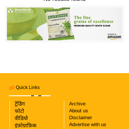
य
बि
ज़
ने
स
उ
द्यो
ग
ज
ग
त
Quick Links
वि
शे
ट्रेंडिंग
Archive
ष
About us
फोटो
ज्ञ
Disclaimer
वीडियो
रा
Advertise with us
इंफ़ोग्राफ़िक