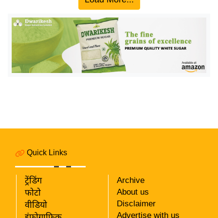
य
ब
ज
ट
खे
ल
क्रि
के
ट
I
P
L
Quick Links
2
0
ट्रेंडिंग
Archive
2
About us
फोटो
6
Disclaimer
वीडियो
Advertise with us
इंफ़ोग्राफ़िक
क्रा