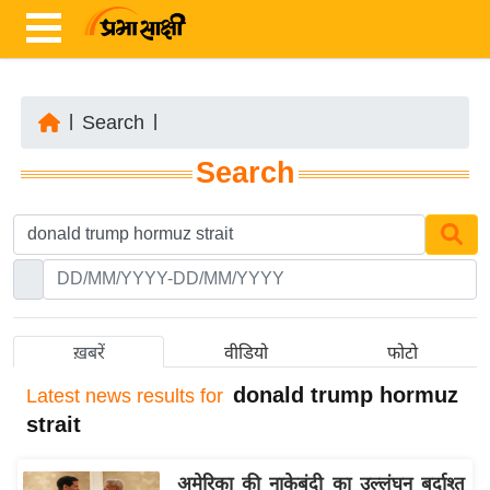
|
Search
|
ता
Search
ज़ा
ख
ब
र
रा
ष्ट्री
ख़बरें
वीडियो
फोटो
य
donald trump hormuz
Latest
news results for
अं
strait
त
र्रा
अमेरिका की नाकेबंदी का उल्लंघन बर्दाश्त
ष्ट्री