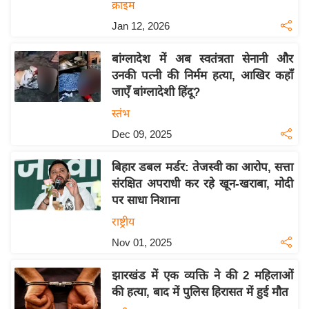
क्राइम
इ
Jan 12, 2026
म
ई
बांग्लादेश में अब स्वतंत्रता सेनानी और
-
उनकी पत्नी की निर्मम हत्या, आखिर कहाँ
पे
जाएँ बांग्लादेशी हिंदू?
प
स्तंभ
र
Dec 09, 2025
मि
सा
बिहार डबल मर्डर: तेजस्वी का आरोप, सत्ता
संरक्षित अपराधी कर रहे खून-खराबा, मोदी
ल
पर साधा निशाना
बे
राष्ट्रीय
मि
Nov 01, 2025
सा
ल
झारखंड में एक व्यक्ति ने की 2 महिलाओं
की हत्या, बाद में पुलिस हिरासत में हुई मौत
श