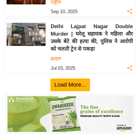
ख्सि
राष्ट्रीय
य
Sep 10, 2025
त
Delhi Lajpat Nagar Double
यं
Murder | घरेलू सहायक ने महिला और
ग
उसके बेटे की हत्या की, पुलिस ने आरोपी
इं
को चलती ट्रेन से पकड़ा
डि
क्राइम
या
Jul 03, 2025
सा
हि
Load More...
त्य
ज
ग
त
ऑ
टो
व