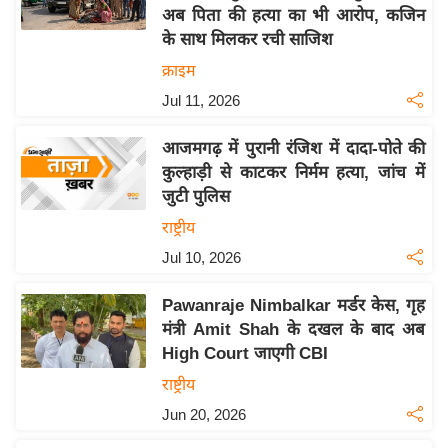
अब पिता की हत्या का भी आरोप, कजिन
य
के साथ मिलकर रची साजिश
बि
क्राइम
ज़
Jul 11, 2026
ने
स
आजमगढ़ में पुरानी रंजिश में दादा-पोते की
उ
कुल्हाड़ी से काटकर निर्मम हत्या, जांच में
द्यो
जुटी पुलिस
ग
राष्ट्रीय
ज
Jul 10, 2026
ग
त
Pawanraje Nimbalkar मर्डर केस, गृह
वि
मंत्री Amit Shah के दखल के बाद अब
शे
High Court जाएगी CBI
ष
राष्ट्रीय
ज्ञ
Jun 20, 2026
रा