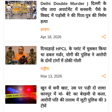
य
Delhi Double Murder | दिल्ली के
ब
पॉश तारा अपार्टमेंट में सनसनी: पैसे के
ज
विवाद में पड़ोसी ने की पिता-पुत्र की निर्मम
हत्या
ट
क्राइम
खे
ल
Apr 18, 2026
क्रि
दिनदहाड़े HPCL के प्लांट में घुसकर किया
के
था डबल मर्डर, योगी की पुलिस ने आरोपी
ट
के दोनों टांगों में ठोकी गोली
I
राष्ट्रीय
P
Mar 13, 2026
L
2
खून से सनी खाट, उस पर पड़ी दो लाश!
0
कानपुर में मां- बेटे का बेरहमी से कत्ल,
2
आरोपी पति की तलाश में जुटी पुलिस की 3
6
टीमें
क्रा