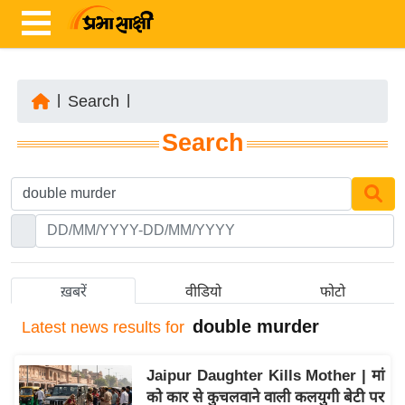
|
Search
|
ता
Search
ज़ा
ख
ब
र
रा
ष्ट्री
ख़बरें
वीडियो
फोटो
य
double murder
Latest
news results for
अं
त
Jaipur Daughter Kills Mother | मां
र्रा
को कार से कुचलवाने वाली कलयुगी बेटी पर
ष्ट्री