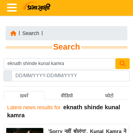
|
Search
|
ता
Search
ज़ा
ख
ब
र
रा
ष्ट्री
ख़बरें
वीडियो
फोटो
य
eknath shinde kunal
Latest
news results for
अं
kamra
त
र्रा
'Sorry नहीं बोलूंगा', Kunal Kamra ने
ष्ट्री