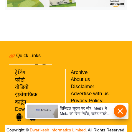
र्ल्ड
न्यू
ज
ब्री
फ
म
नो
Quick Links
रं
ज
ट्रेंडिंग
Archive
न
About us
फोटो
ज
Disclaimer
वीडियो
ग
Advertise with us
इंफ़ोग्राफ़िक
त
Privacy Policy
कार्टून
RSS
बॉ
डिजिटल सुरक्षा पर जोर: MeitY ने
Download App
Meta को दिया निर्देश, कंटेंट मॉडरेशन
Our Team
ली
मजबूत करे
वु
Copyright ©
Dwarikesh Informatics Limited.
All Rights Reserved.