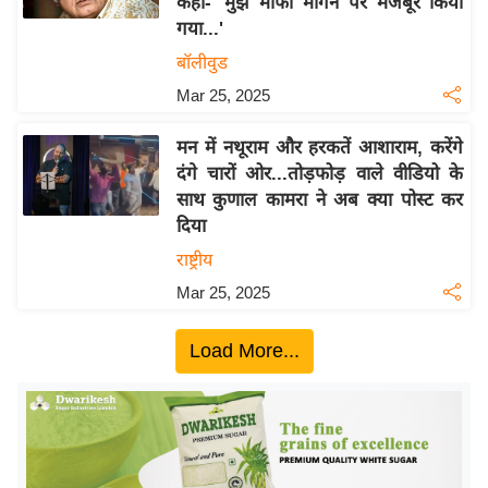
कहा- 'मुझे माफी मांगने पर मजबूर किया
ख्सि
गया...'
य
बॉलीवुड
त
Mar 25, 2025
यं
ग
मन में नथूराम और हरकतें आशाराम, करेंगे
इं
दंगे चारों ओर...तोड़फोड़ वाले वीडियो के
डि
साथ कुणाल कामरा ने अब क्या पोस्ट कर
या
दिया
सा
राष्ट्रीय
हि
Mar 25, 2025
त्य
ज
Load More...
ग
त
ऑ
टो
व