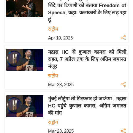
शिंदे पर टिप्पणी को बताया Freedom of
य
Speech, कहा- कलाकारों के लिए लड़ रहा
बि
हूं
ज़
राष्ट्रीय
ने
Apr 10, 2026
स
उ
मद्रास HC से कुणाल कामरा को मिली
द्यो
राहत, 7 अप्रैल तक के लिए अग्रिम जमानत
ग
मंजूर
ज
राष्ट्रीय
ग
Mar 28, 2025
त
वि
मुंबई लौटूंगा तो गिरफ्तार हो जाऊंगा...मद्रास
शे
HC पहुंचे कुणाल कामरा, अग्रिम जमानत
ष
की मांग
ज्ञ
राष्ट्रीय
रा
Mar 28, 2025