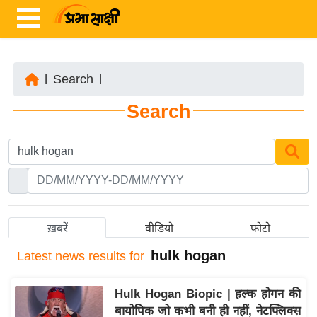
|
Search
|
ता
Search
ज़ा
ख
ब
र
रा
ष्ट्री
ख़बरें
वीडियो
फोटो
य
hulk hogan
Latest
news results for
अं
त
Hulk Hogan Biopic | हल्क होगन की
र्रा
बायोपिक जो कभी बनी ही नहीं, नेटफ्लिक्स
ष्ट्री