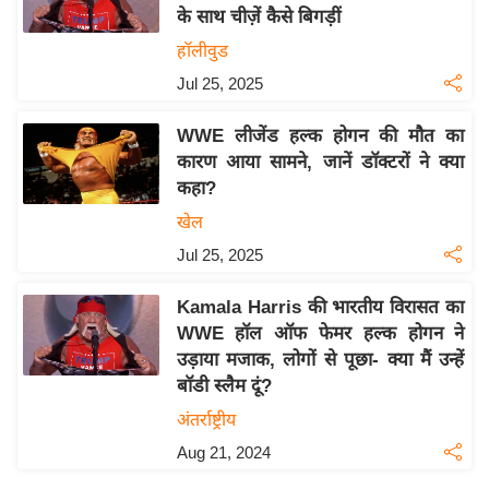
के साथ चीज़ें कैसे बिगड़ीं
य
हॉलीवुड
बि
Jul 25, 2025
ज़
ने
WWE लीजेंड हल्क होगन की मौत का
स
कारण आया सामने, जानें डॉक्टरों ने क्या
उ
कहा?
द्यो
खेल
ग
Jul 25, 2025
ज
ग
Kamala Harris की भारतीय विरासत का
त
WWE हॉल ऑफ फेमर हल्क होगन ने
वि
उड़ाया मजाक, लोगों से पूछा- क्या मैं उन्हें
शे
बॉडी स्लैम दूं?
ष
अंतर्राष्ट्रीय
ज्ञ
Aug 21, 2024
रा