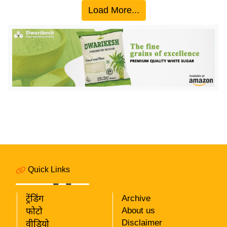
य
Load More...
ब
ज
ट
खे
ल
क्रि
के
ट
I
P
L
Quick Links
2
0
2
ट्रेंडिंग
Archive
6
About us
फोटो
Disclaimer
वीडियो
क्रा