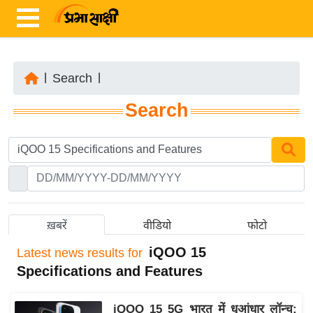
|
Search
|
ता
Search
ज़ा
ख
ब
र
रा
ष्ट्री
ख़बरें
वीडियो
फोटो
य
iQOO 15
Latest
news results for
अं
Specifications and Features
त
र्रा
iQOO 15 5G भारत में धुआंधार लॉन्च:
ष्ट्री