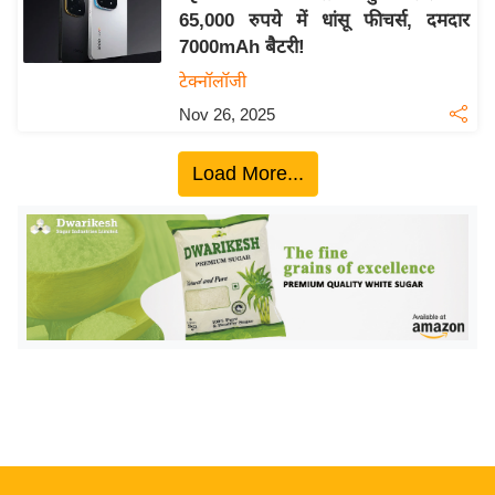
65,000 रुपये में धांसू फीचर्स, दमदार
य
7000mAh बैटरी!
बि
टेक्नॉलॉजी
ज़
Nov 26, 2025
ने
स
Load More...
उ
द्यो
ग
ज
ग
त
वि
शे
ष
ज्ञ
रा