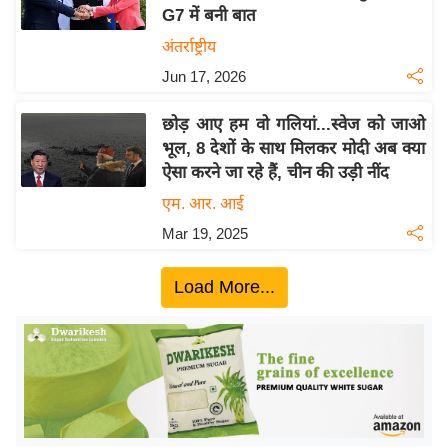
G7 में बनी बात
य
अंतर्राष्ट्रीय
बि
Jun 17, 2026
ज़
ने
छोड़ आए हम वो गलियां...स्वेज को जाओ
स
भूल, 8 देशों के साथ मिलकर मोदी अब क्या
उ
ऐसा करने जा रहे हैं, चीन की उड़ी नींद
द्यो
एम. आर. आई
ग
Mar 19, 2025
ज
ग
Load More...
त
वि
शे
ष
ज्ञ
रा