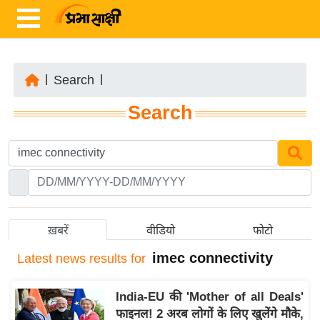
|
Search
|
ता
Search
ज़ा
ख
ब
र
रा
ष्ट्री
ख़बरें
वीडियो
फोटो
य
imec connectivity
Latest
news results for
अं
त
India-EU की 'Mother of all Deals'
र्रा
फाइनल! 2 अरब लोगों के लिए खुलेंगे मौके,
ष्ट्री