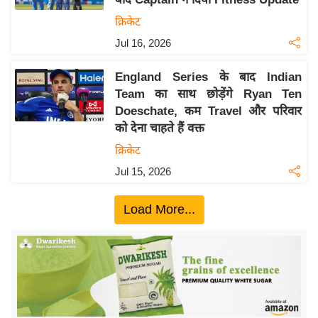
ख्सि
क्रिकेट
य
त
Jul 16, 2026
यं
England Series के बाद Indian
ग
Team का साथ छोड़ेंगे Ryan Ten
इं
Doeschate, कम Travel और परिवार
डि
को देना चाहते हैं वक्त
या
क्रिकेट
सा
Jul 15, 2026
हि
त्य
Load More...
ज
ग
त
ऑ
टो
व