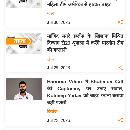
महिला टीम अमेरिका से हारकर बाहर
य
खेल
बि
Jul 30, 2026
ज़
ने
माजिद मगरे इंग्लैंड के खिलाफ मिश्रित
स
दिव्यांग टी20 श्रृंखला में करेंगे भारतीय टीम
उ
की कप्तानी
द्यो
खेल
ग
Jul 29, 2026
ज
ग
Hanuma Vihari ने Shubman Gill
त
की Captaincy पर उठाए सवाल,
वि
Kuldeep Yadav को बाहर रखना बताया
शे
बड़ी गलती
ष
क्रिकेट
ज्ञ
Jul 22, 2026
रा