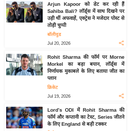
य
Arjun Kapoor को डेट कर रही हैं
ब
Sahiba Bali? लॉर्ड्स में साथ दिखने पर
ज
उड़ी थीं अफवाहें, एक्ट्रेस ने मजेदार पोस्ट से
तोड़ी चुप्पी
ट
बॉलीवुड
खे
ल
Jul 20, 2026
क्रि
Rohit Sharma की फॉर्म पर Morne
के
Morkel का बड़ा बयान, लॉर्ड्स में
ट
निर्णायक मुकाबले के लिए बताया जीत का
I
प्लान
P
क्रिकेट
L
Jul 19, 2026
2
0
Lord's ODI में Rohit Sharma की
2
फॉर्म और कप्तानी का टेस्ट, Series जीतने
6
के लिए England से बड़ी टक्कर
क्रा