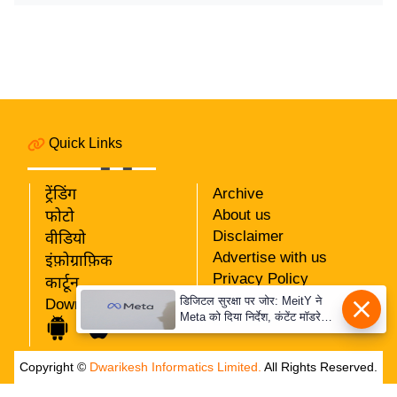
र्ल्ड
न्यू
ज
ब्री
फ
म
Quick Links
नो
रं
ट्रेंडिंग
Archive
ज
About us
फोटो
न
Disclaimer
वीडियो
ज
Advertise with us
इंफ़ोग्राफ़िक
ग
Privacy Policy
कार्टून
त
RSS
डिजिटल सुरक्षा पर जोर: MeitY ने
Download App
Meta को दिया निर्देश, कंटेंट मॉडरेशन
Our Team
बॉ
मजबूत करे
ली
Copyright ©
Dwarikesh Informatics Limited.
All Rights Reserved.
वु