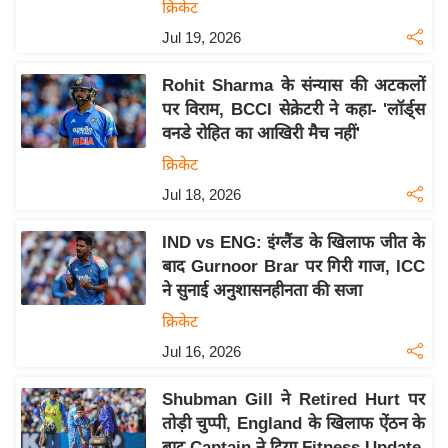
क्रिकेट
इ
Jul 19, 2026
म
ई
Rohit Sharma के संन्यास की अटकलों
-
पर विराम, BCCI सेक्रेटरी ने कहा- 'लॉर्ड्स
पे
वनडे रोहित का आखिरी मैच नहीं'
प
क्रिकेट
र
Jul 18, 2026
मि
सा
IND vs ENG: इंग्लैंड के खिलाफ जीत के
बाद Gurnoor Brar पर गिरी गाज, ICC
ल
ने सुनाई अनुशासनहीनता की सजा
बे
क्रिकेट
मि
Jul 16, 2026
सा
ल
Shubman Gill ने Retired Hurt पर
तोड़ी चुप्पी, England के खिलाफ ऐंठन के
श
बाद Captain ने दिया Fitness Update