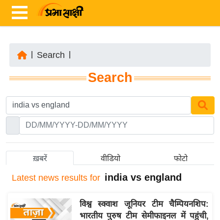
|
Search
|
ता
Search
ज़ा
ख
ब
र
रा
ष्ट्री
ख़बरें
वीडियो
फोटो
य
india vs england
Latest
news results for
अं
त
विश्व स्क्वाश जूनियर टीम चैम्पियनशिप:
र्रा
भारतीय पुरुष टीम सेमीफाइनल में पहुंची,
ष्ट्री