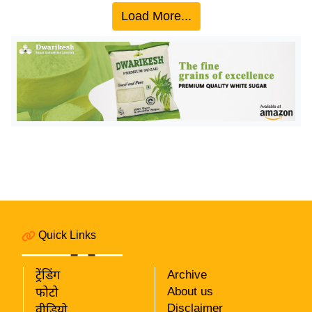
य
Load More...
ब
ज
ट
खे
ल
क्रि
के
ट
I
P
L
2
Quick Links
0
2
ट्रेंडिंग
Archive
6
About us
फोटो
Disclaimer
वीडियो
क्रा