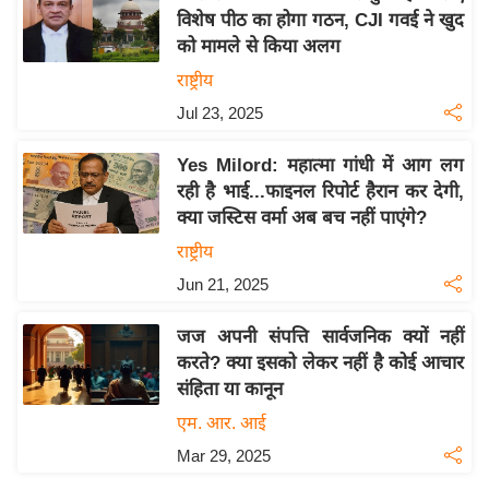
विशेष पीठ का होगा गठन, CJI गवई ने खुद
य
को मामले से किया अलग
बि
राष्ट्रीय
ज़
Jul 23, 2025
ने
स
Yes Milord: महात्मा गांधी में आग लग
उ
रही है भाई...फाइनल रिपोर्ट हैरान कर देगी,
द्यो
क्या जस्टिस वर्मा अब बच नहीं पाएंगे?
ग
राष्ट्रीय
ज
Jun 21, 2025
ग
त
जज अपनी संपत्ति सार्वजनिक क्यों नहीं
वि
करते? क्या इसको लेकर नहीं है कोई आचार
शे
संहिता या कानून
ष
एम. आर. आई
ज्ञ
Mar 29, 2025
रा