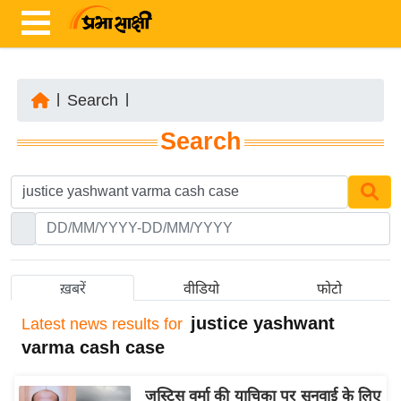
|
Search
|
ता
Search
ज़ा
ख
ब
र
रा
ष्ट्री
ख़बरें
वीडियो
फोटो
य
justice yashwant
Latest
news results for
अं
varma cash case
त
र्रा
जस्टिस वर्मा की याचिका पर सुनवाई के लिए
ष्ट्री