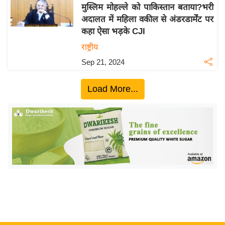
य
मुस्लिम मोहल्ले को पाकिस्तान बताया?भरी
ब
अदालत में महिला वकील से अंडरडार्मेंट पर
ज
कहा ऐसा भड़के CJI
ट
राष्ट्रीय
खे
Sep 21, 2024
ल
क्रि
Load More...
के
ट
I
P
L
2
0
2
6
क्रा