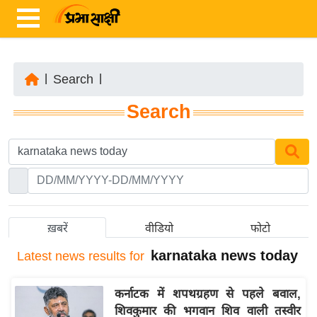
|
Search
|
ता
Search
ज़ा
ख
ब
र
रा
ष्ट्री
ख़बरें
वीडियो
फोटो
य
karnataka news today
Latest
news results for
अं
त
कर्नाटक में शपथग्रहण से पहले बवाल,
र्रा
शिवकुमार की भगवान शिव वाली तस्वीर
ष्ट्री