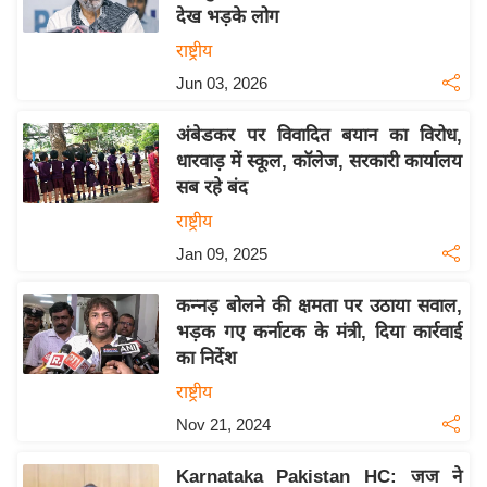
देख भड़के लोग
य
राष्ट्रीय
बि
Jun 03, 2026
ज़
ने
अंबेडकर पर विवादित बयान का विरोध,
स
धारवाड़ में स्कूल, कॉलेज, सरकारी कार्यालय
उ
सब रहे बंद
द्यो
राष्ट्रीय
ग
Jan 09, 2025
ज
ग
कन्नड़ बोलने की क्षमता पर उठाया सवाल,
त
भड़क गए कर्नाटक के मंत्री, दिया कार्रवाई
वि
का निर्देश
शे
राष्ट्रीय
ष
Nov 21, 2024
ज्ञ
रा
Karnataka Pakistan HC: जज ने