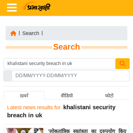
|
Search
|
ता
Search
ज़ा
ख
ब
र
रा
ष्ट्री
ख़बरें
वीडियो
फोटो
य
khalistani security
Latest
news results for
अं
breach in uk
त
र्रा
'लोकतांत्रिक स्वतंत्रता का दुरुपयोग किए
ष्ट्री