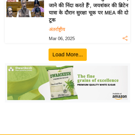
जाने की निंदा करते हैं', जयशंकर की ब्रिटेन
य
यात्रा के दौरान सुरक्षा चूक पर MEA की दो
बि
टूक
ज़
अंतर्राष्ट्रीय
ने
Mar 06, 2025
स
उ
Load More...
द्यो
ग
ज
ग
त
वि
शे
ष
ज्ञ
रा