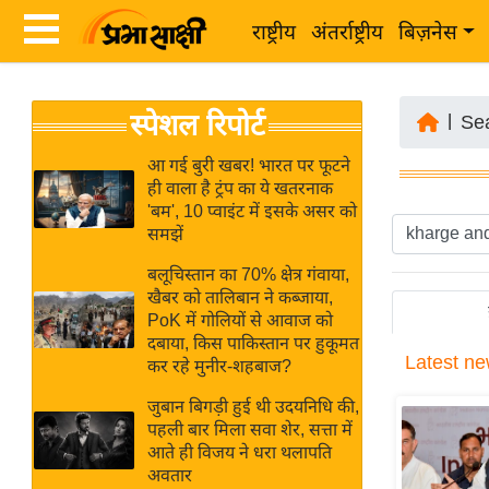
राष्ट्रीय
अंतर्राष्ट्रीय
बिज़नेस
Latest
ता
स्पेशल रिपोर्ट
News
|
Se
ज़ा
in
ख
आ गई बुरी खबर! भारत पर फूटने
Hindi
ही वाला है ट्रंप का ये खतरनाक
ब
'बम', 10 प्वाइंट में इसके असर को
र
समझें
Hindi
राष्ट्रीय
बलूचिस्तान का 70% क्षेत्र गंवाया,
News
अंतर्राष्ट्रीय
खैबर को तालिबान ने कब्जाया,
Live
PoK में गोलियों से आवाज को
बिज़नेस
दबाया, किस पाकिस्तान पर हुकूमत
Latest
ne
उद्योग
कर रहे मुनीर-शहबाज?
Breaking
जगत
News in
जुबान बिगड़ी हुई थी उदयनिधि की,
विशेषज्ञ
पहली बार मिला सवा शेर, सत्ता में
Hindi
आते ही विजय ने धरा थलापति
राय
अवतार