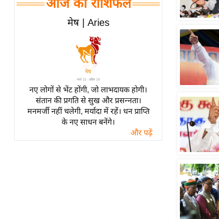
आज का राशिफल
हॉलीवुड
फिल्म समीक्षा
मेष | Aries
Breaking
News
लाइफस्टाइल
टेक्नॉलॉजी
नए लोगों से भेंट होंगी, जो लाभदायक होगी।
ब्यूटी/फैशन
संतान की प्रगति से सुख और प्रसन्नता।
घरेलू नुस्खे
मनमर्जी नहीं चलेगी, मर्यादा में रहें। धन प्राप्ति
के नए साधन बनेंगे।
पर्यटन स्थल
और पढ़ें
फिटनेस मंत्रा
रिलेशनशिप
राजनीति
विश्लेषण
समसामयिक
मातृभूमि