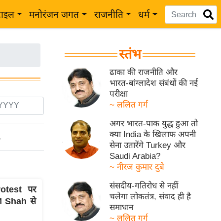
टाइल
मनोरंजन जगत
राजनीति
धर्म
स्तंभ
ढाका की राजनीति और
भारत-बांग्लादेश संबंधों की नई
परीक्षा
~ ललित गर्ग
अगर भारत-पाक युद्ध हुआ तो
क्या India के खिलाफ अपनी
ो
सेना उतारेंगे Turkey और
Saudi Arabia?
~ नीरज कुमार दुबे
संसदीय-गतिरोध से नहीं
test पर
चलेगा लोकतंत्र, संवाद ही है
M Shah से
समाधान
~ ललित गर्ग