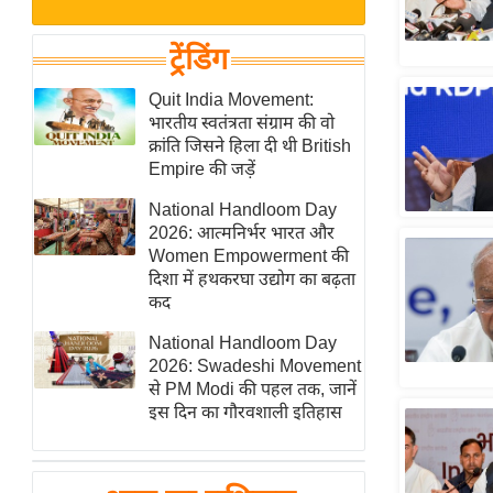
बजट
Hindi
खेल
News
ट्रेंडिंग
क्रिकेट
Hindi
Quit India Movement:
IPL
भारतीय स्वतंत्रता संग्राम की वो
Videos
2026
क्रांति जिसने हिला दी थी British
क्राइम
Empire की जड़ें
ई-पेपर
National Handloom Day
2026: आत्मनिर्भर भारत और
मिसाल बेमिसाल
Women Empowerment की
शख्सियत
दिशा में हथकरघा उद्योग का बढ़ता
यंग इंडिया
कद
साहित्य जगत
National Handloom Day
2026: Swadeshi Movement
ऑटो वर्ल्ड
से PM Modi की पहल तक, जानें
न्यूज ब्रीफ
इस दिन का गौरवशाली इतिहास
मनोरंजन जगत
बॉलीवुड