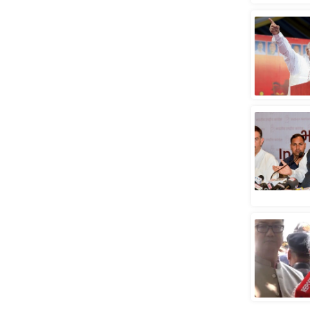
स्तंभ
एम.
आर.
आई.
चाय पर
समीक्षा
धर्म
ज्योतिष
प्रभु
महिमा/
धर्मस्थल
व्रत
त्योहार
राशिफल
विशेष