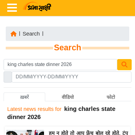
|
Search
|
ता
Search
ज़ा
ख
ब
र
रा
ष्ट्री
ख़बरें
वीडियो
फोटो
य
king charles state
Latest
news results for
अं
dinner 2026
त
र्रा
हम न होते तो आप फ्रेंच बोल रहे होते, ट्रंप
ष्ट्री