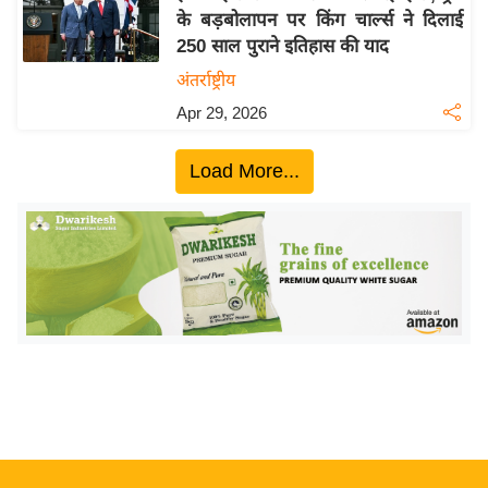
के बड़बोलापन पर किंग चार्ल्स ने दिलाई
य
250 साल पुराने इतिहास की याद
बि
अंतर्राष्ट्रीय
ज़
Apr 29, 2026
ने
स
Load More...
उ
द्यो
ग
ज
ग
त
वि
शे
ष
ज्ञ
रा