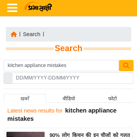
|
Search
|
ता
Search
ज़ा
ख
ब
र
रा
ष्ट्री
ख़बरें
वीडियो
फोटो
य
kitchen appliance
Latest
news results for
अं
mistakes
त
र्रा
90% लोग किचन की इन चीजों को गलत
ष्ट्री