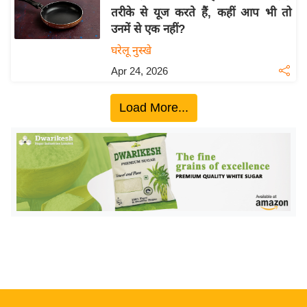
तरीके से यूज करते हैं, कहीं आप भी तो
य
उनमें से एक नहीं?
बि
घरेलू नुस्खे
ज़
Apr 24, 2026
ने
स
Load More...
उ
द्यो
ग
ज
ग
त
वि
शे
ष
ज्ञ
रा