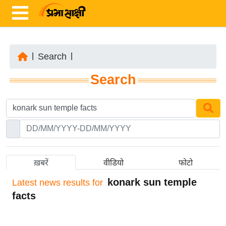
|
Search
|
ता
Search
ज़ा
ख
ब
र
रा
ष्ट्री
ख़बरें
वीडियो
फोटो
य
konark sun temple
Latest
news results for
अं
facts
त
र्रा
ष्ट्री