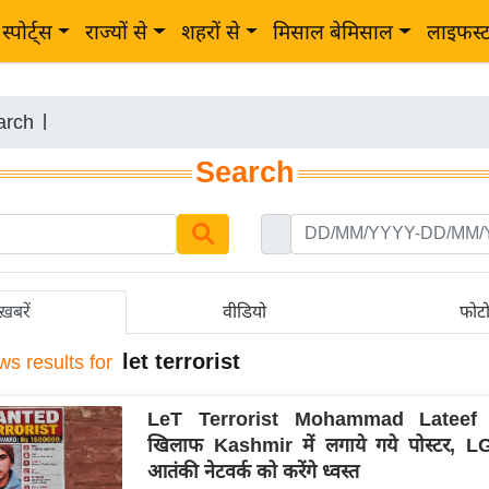
स्पोर्ट्स
राज्यों से
शहरों से
मिसाल बेमिसाल
लाइफस्
arch
|
Search
ख़बरें
वीडियो
फोट
let terrorist
ws results for
LeT Terrorist Mohammad Lateef 
खिलाफ Kashmir में लगाये गये पोस्टर, LG 
आतंकी नेटवर्क को करेंगे ध्वस्त