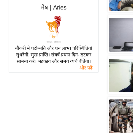
हॉलीवुड
मेष | Aries
फिल्म समीक्षा
Breaking
News
लाइफस्टाइल
नौकरी में पदोन्नति और धन लाभ। परिस्थितियां
टेक्नॉलॉजी
सुधरेगी, सुख प्राप्ति। संघर्ष प्रधान दिन- डटकर
ब्यूटी/फैशन
सामना करें। भटकाव और समय व्यर्थ बीतेगा।
घरेलू नुस्खे
और पढ़ें
पर्यटन स्थल
फिटनेस मंत्रा
रिलेशनशिप
राजनीति
विश्लेषण
समसामयिक
मातृभूमि