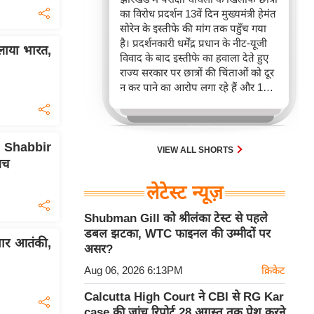
का विरोध प्रदर्शन 13वें दिन मुख्यमंत्री हेमंत
सोरेन के इस्तीफे की मांग तक पहुँच गया
है। प्रदर्शनकारी धर्मेंद्र प्रधान के नीट-यूजी
ाया भारत,
विवाद के बाद इस्तीफे का हवाला देते हुए
राज्य सरकार पर छात्रों की चिंताओं को दूर
न कर पाने का आरोप लगा रहे हैं और 14वीं
जेपीएससी परीक्षा रद्द करने तथा सीबीआई
जांच की मांग कर रहे हैं।
ी Shabbir
VIEW ALL SHORTS
सच
लेटेस्ट न्यूज़
Shubman Gill को श्रीलंका टेस्ट से पहले
डबल झटका, WTC फाइनल की उम्मीदों पर
खार आतंकी,
असर?
Aug 06, 2026 6:13PM
क्रिकेट
Calcutta High Court ने CBI से RG Kar
case की जांच रिपोर्ट 28 अगस्त तक पेश करने