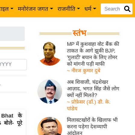
टाइल
मनोरंजन जगत
राजनीति
धर्म
स्तंभ
MP में कुशवाहा वोट बैंक की
ताकत के आगे झुकी BJP,
'गुलाटी' बयान के लिए तोमर
को मांगनी पड़ी माफी
~ नीरज कुमार दुबे
अब शिवाजी, चंद्रशेखर
ो
आज़ाद, भगत सिंह जैसे लोग
क्यों नहीं मिलते?
~ प्रोफ़ेसर (डॉ.) डी. के.
पांडेय
Bhat के
मिलावटखोरों के खिलाफ भी
बोले- पूरे
करना पड़ेगा देशव्यापी
आंदोलन