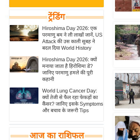
बजट
Hindi
खेल
News
ट्रेंडिंग
क्रिकेट
Hindi
Hiroshima Day 2026: एक
IPL
परमाणु बम ने ली लाखों जानें, US
Videos
2026
Attack की उस काली सुबह ने
क्राइम
बदल दिया World History
ई-पेपर
Hiroshima Day 2026: क्यों
मनाया जाता है हिरोशिमा डे?
मिसाल बेमिसाल
जानिए परमाणु हमले की पूरी
शख्सियत
कहानी
यंग इंडिया
World Lung Cancer Day:
साहित्य जगत
क्यों तेजी से फैल रहा फेफड़ों का
कैंसर? जानिए इसके Symptoms
ऑटो वर्ल्ड
और बचाव के जरूरी Tips
न्यूज ब्रीफ
मनोरंजन जगत
आज का राशिफल
बॉलीवुड