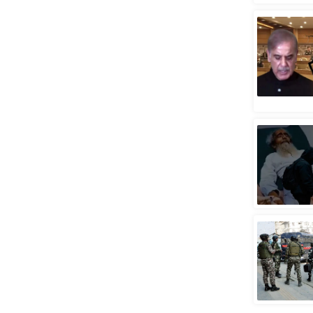
स्तंभ
एम.
आर.
आई.
चाय पर
समीक्षा
धर्म
ज्योतिष
प्रभु
महिमा/
धर्मस्थल
व्रत
त्योहार
राशिफल
विशेष