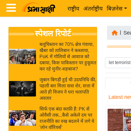
राष्ट्रीय
अंतर्राष्ट्रीय
बिज़नेस
Latest
ता
स्पेशल रिपोर्ट
News
|
Se
ज़ा
in
ख
बलूचिस्तान का 70% क्षेत्र गंवाया,
Hindi
खैबर को तालिबान ने कब्जाया,
ब
PoK में गोलियों से आवाज को
र
दबाया, किस पाकिस्तान पर हुकूमत
Hindi
कर रहे मुनीर-शहबाज?
राष्ट्रीय
News
अंतर्राष्ट्रीय
जुबान बिगड़ी हुई थी उदयनिधि की,
Live
पहली बार मिला सवा शेर, सत्ता में
बिज़नेस
आते ही विजय ने धरा थलापति
Latest
ne
उद्योग
अवतार
Breaking
जगत
News in
सिर्फ एक बंदा काफ़ी है: PK से
विशेषज्ञ
ओवैसी तक...कैसे अकेले दम पर
Hindi
राजनीति का रुख बदलने में लगे ये
राय
'लोन वॉरियर्स'