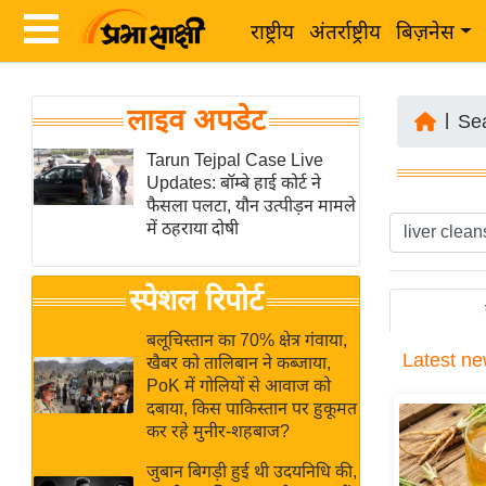
राष्ट्रीय
अंतर्राष्ट्रीय
बिज़नेस
Latest
ता
लाइव अपडेट
News
|
Se
ज़ा
in
Tarun Tejpal Case Live
ख
Updates: बॉम्बे हाई कोर्ट ने
Hindi
ब
फैसला पलटा, यौन उत्पीड़न मामले
र
में ठहराया दोषी
Hindi
राष्ट्रीय
News
स्पेशल रिपोर्ट
अंतर्राष्ट्रीय
Live
बिज़नेस
बलूचिस्तान का 70% क्षेत्र गंवाया,
Latest
ne
उद्योग
खैबर को तालिबान ने कब्जाया,
Breaking
PoK में गोलियों से आवाज को
जगत
News in
दबाया, किस पाकिस्तान पर हुकूमत
विशेषज्ञ
Hindi
कर रहे मुनीर-शहबाज?
राय
जुबान बिगड़ी हुई थी उदयनिधि की,