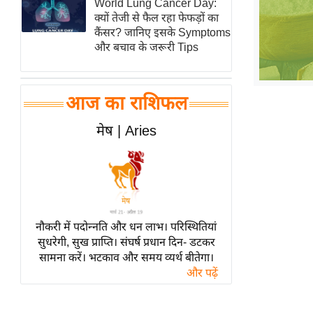
World Lung Cancer Day:
हॉलीवुड
क्यों तेजी से फैल रहा फेफड़ों का
फिल्म समीक्षा
कैंसर? जानिए इसके Symptoms
और बचाव के जरूरी Tips
Breaking
News
लाइफस्टाइल
आज का राशिफल
टेक्नॉलॉजी
मेष | Aries
ब्यूटी/फैशन
घरेलू नुस्खे
पर्यटन स्थल
फिटनेस मंत्रा
रिलेशनशिप
नौकरी में पदोन्नति और धन लाभ। परिस्थितियां
सुधरेगी, सुख प्राप्ति। संघर्ष प्रधान दिन- डटकर
राजनीति
सामना करें। भटकाव और समय व्यर्थ बीतेगा।
विश्लेषण
और पढ़ें
समसामयिक
मातृभूमि