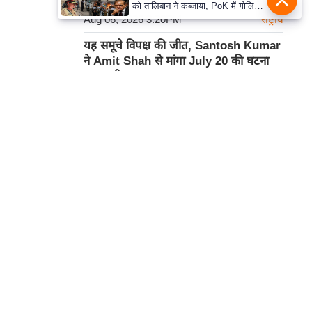
को तालिबान ने कब्जाया, PoK में गोलियों
Aug 06, 2026 3:20PM
से आवाज को दबाया, किस पाकिस्तान पर
राष्ट्रीय
हुकूमत कर रहे मुनीर-शहबाज?
यह समूचे विपक्ष की जीत, Santosh Kumar
ने Amit Shah से मांगा July 20 की घटना
पर स्पष्टीकरण
Aug 06, 2026 3:20PM
राष्ट्रीय
Aryabhatt Ka Zero Movie Review |
उम्मीद, संघर्ष और आत्मसम्मान की इमोशनल
हमसे सम्पर्क करें
कहानी, हिमांश कोहली और नीरज सूद का
दमदार अभिनय
प्रथम तल, 12-अजीत सिंह हाउस,
Aug 06, 2026 2:30PM
फिल्म समीक्षा
डीडीए कॉम्पलेक्स, युसूफ सराय,
नई दिल्ली-110049
कार्टून
दूरभाषः- 011-26866034
ईमेल-
edit@prabhasakshi.com
Contact Editor