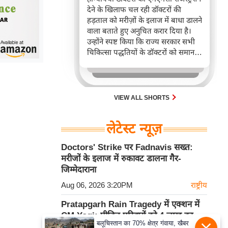
देने के खिलाफ चल रही डॉक्टरों की
हड़ताल को मरीज़ों के इलाज में बाधा डालने
वाला बताते हुए अनुचित करार दिया है।
उन्होंने स्पष्ट किया कि राज्य सरकार सभी
चिकित्सा पद्धतियों के डॉक्टरों को समान
मानती है और उनके बीच कोई भेदभाव नहीं
करती, इसलिए विरोध प्रदर्शनों से मरीज़ों की
देखभाल बाधित नहीं होनी चाहिए।
VIEW ALL SHORTS
लेटेस्ट न्यूज़
Doctors' Strike पर Fadnavis सख्त:
मरीजों के इलाज में रुकावट डालना गैर-
जिम्मेदाराना
Aug 06, 2026 3:20PM
राष्ट्रीय
Pratapgarh Rain Tragedy में एक्शन में
CM Yogi: पीड़ित परिवारों को 4 लाख का
बलूचिस्तान का 70% क्षेत्र गंवाया, खैबर
Compensation और उचित इलाज के निर्देश