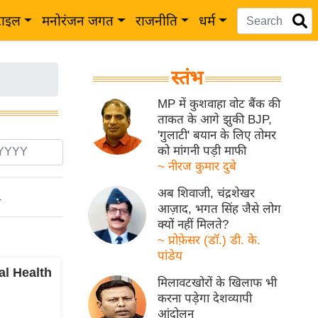
टाइल
मनोरंजन जगत
राजनीति
धर्म
स्तंभ
MP में कुशवाहा वोट बैंक की
ताकत के आगे झुकी BJP,
'गुलाटी' बयान के लिए तोमर
को मांगनी पड़ी माफी
~ नीरज कुमार दुबे
अब शिवाजी, चंद्रशेखर
ो
आज़ाद, भगत सिंह जैसे लोग
क्यों नहीं मिलते?
~ प्रोफ़ेसर (डॉ.) डी. के.
पांडेय
al Health
मिलावटखोरों के खिलाफ भी
करना पड़ेगा देशव्यापी
आंदोलन