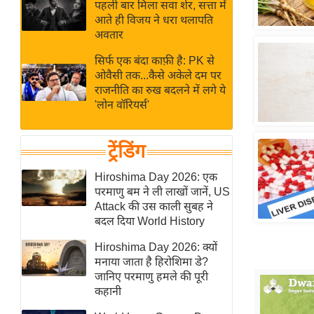
बजट
Hindi
पहली बार मिला सवा शेर, सत्ता में
आते ही विजय ने धरा थलापति
खेल
News
अवतार
क्रिकेट
सिर्फ एक बंदा काफ़ी है: PK से
Hindi
IPL
ओवैसी तक...कैसे अकेले दम पर
Videos
2026
राजनीति का रुख बदलने में लगे ये
'लोन वॉरियर्स'
क्राइम
ई-पेपर
ट्रेंडिंग
मिसाल बेमिसाल
शख्सियत
Hiroshima Day 2026: एक
परमाणु बम ने ली लाखों जानें, US
यंग इंडिया
Attack की उस काली सुबह ने
साहित्य जगत
बदल दिया World History
ऑटो वर्ल्ड
Hiroshima Day 2026: क्यों
न्यूज ब्रीफ
मनाया जाता है हिरोशिमा डे?
जानिए परमाणु हमले की पूरी
मनोरंजन जगत
कहानी
बॉलीवुड