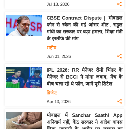
य
Jul 13, 2026
ब
ज
CBSE Contract Dispute | 'मोबाइल
फोन से स्कैन की गईं आंसर शीट', राहुल
ट
गांधी का सरकार पर बड़ा हमला, शिक्षा मंत्री
खे
के इस्तीफे की मांग
ल
राष्ट्रीय
क्रि
Jun 01, 2026
के
ट
IPL 2026: RR मैनेजर रोमी भिंडर के
I
मैनेजर से BCCI ने मांगा जवाब, मैच के
P
बीच चला रहे थे फोन, जानें पूरी डिटेल
L
क्रिकेट
2
Apr 13, 2026
0
2
मोबाइल में Sanchar Saathi App
6
अनिवार्य नहीं, केंद्र सरकार ने आदेश वापस
क्रा