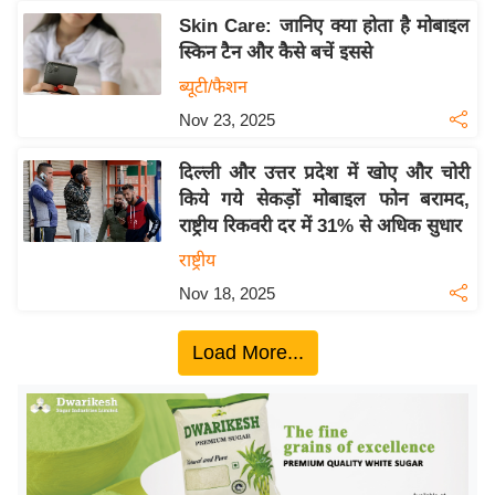
ख्सि
Skin Care: जानिए क्या होता है मोबाइल
य
स्किन टैन और कैसे बचें इससे
त
ब्यूटी/फैशन
यं
Nov 23, 2025
ग
इं
दिल्ली और उत्तर प्रदेश में खोए और चोरी
डि
किये गये सेकड़ों मोबाइल फोन बरामद,
या
राष्ट्रीय रिकवरी दर में 31% से अधिक सुधार
सा
राष्ट्रीय
हि
Nov 18, 2025
त्य
ज
Load More...
ग
त
ऑ
टो
व