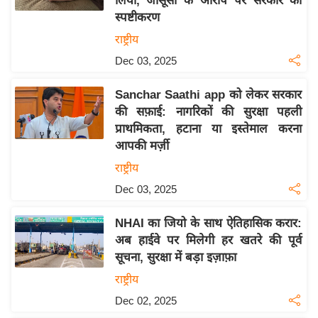
लिया, जासूसी के आरोप पर सरकार का
इ
स्पष्टीकरण
म
राष्ट्रीय
ई
Dec 03, 2025
-
पे
Sanchar Saathi app को लेकर सरकार
की सफ़ाई: नागरिकों की सुरक्षा पहली
प
प्राथमिकता, हटाना या इस्तेमाल करना
र
आपकी मर्ज़ी
मि
राष्ट्रीय
सा
Dec 03, 2025
ल
NHAI का जियो के साथ ऐतिहासिक करार:
बे
अब हाईवे पर मिलेगी हर खतरे की पूर्व
मि
सूचना, सुरक्षा में बड़ा इज़ाफ़ा
सा
राष्ट्रीय
ल
Dec 02, 2025
श