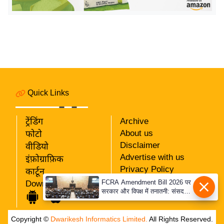
र्ल्ड
न्यू
ज
ब्री
फ
म
नो
Quick Links
रं
ज
ट्रेंडिंग
Archive
न
About us
फोटो
ज
Disclaimer
वीडियो
ग
Advertise with us
इंफ़ोग्राफ़िक
त
Privacy Policy
कार्टून
RSS
FCRA Amendment Bill 2026 पर
Download App
बॉ
सरकार और विपक्ष में तनातनी: संसद में
Our Team
ली
गतिरोध बरकरार, विपक्ष ने संशोधन को
बताया 'कठोर'
वु
Copyright ©
Dwarikesh Informatics Limited.
All Rights Reserved.