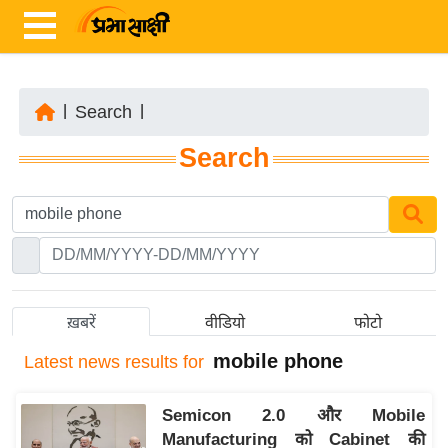
|
Search
|
ता
Search
ज़ा
ख
ब
र
रा
ष्ट्री
ख़बरें
वीडियो
फोटो
य
mobile phone
Latest
news results for
अं
त
Semicon 2.0 और Mobile
र्रा
Manufacturing को Cabinet की
ष्ट्री