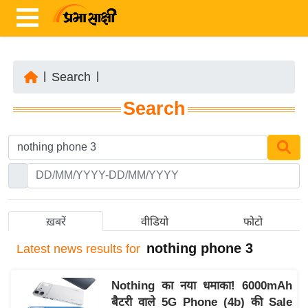
|
Search
|
ता
Search
ज़ा
ख
ब
र
रा
ष्ट्री
ख़बरें
वीडियो
फोटो
य
nothing phone 3
Latest
news results for
अं
त
Nothing का नया धमाका! 6000mAh
र्रा
बैटरी वाले 5G Phone (4b) की Sale
ष्ट्री