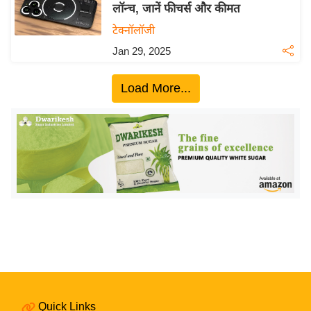
ख्सि
लॉन्च, जानें फीचर्स और कीमत
य
टेक्नॉलॉजी
त
Jan 29, 2025
यं
ग
Load More...
इं
डि
या
सा
हि
त्य
ज
ग
त
ऑ
टो
व
Quick Links