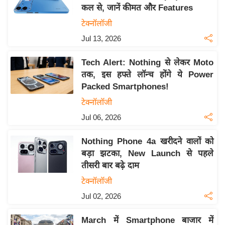
कल से, जानें कीमत और Features
य
टेक्नॉलॉजी
बि
Jul 13, 2026
ज़
ने
Tech Alert: Nothing से लेकर Moto
स
तक, इस हफ्ते लॉन्च होंगे ये Power
उ
Packed Smartphones!
द्यो
टेक्नॉलॉजी
ग
Jul 06, 2026
ज
ग
Nothing Phone 4a खरीदने वालों को
त
बड़ा झटका, New Launch से पहले
वि
तीसरी बार बढ़े दाम
शे
टेक्नॉलॉजी
ष
Jul 02, 2026
ज्ञ
रा
March में Smartphone बाजार में