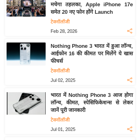
य
मचेगा तहलका, Apple iPhone 17e
ब
समेत 20 नए फोन होंगे Launch
ज
टेक्नॉलॉजी
ट
Feb 28, 2026
खे
ल
Nothing Phone 3 भारत में हुआ लॉन्च,
आईफोन 16 की कीमत पर मिलेंगे ये खास
क्रि
फीचर्स
के
टेक्नॉलॉजी
ट
Jul 02, 2025
I
P
भारत में Nothing Phone 3 आज होगा
L
लॉन्च, कीमत, स्पेसिफिकेशन्स से लेकर
2
जानें पूरी जानकारी
0
टेक्नॉलॉजी
2
Jul 01, 2025
6
क्रा